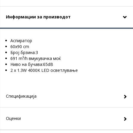
Информации за производот
Aспиратор
60х90 cm
Број брзина:3
691 m³/h вмукувачка моќ
Ниво на бучава:65dB
2 x 1.3W 4000K LED осветлување
Спецификација
Оценки