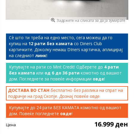
Задржете на сликата за да ја зумирате
Сѐ што ти треба на едно место, сега можеш да го
купиш на
12 рати без камата
со Diners Club
картичките. Доколку немаш DIners картичка, аплицирај
на следниот
линк
!
Купувајте на рати со Mint Credit! Одберете до
4 рати
без камата
или
од 6 до 36 рати
комотно од вашиот
дом. Погледнете за повеќе информации
овде
!
ДОСТАВА ВО СТАН
бесплатно без разлика на спрат на
подрачје на град Скопје. Дознај повеќе
овде
Купувајте до 24 рати БЕЗ КАМАТА комотно од вашиот
дом. Повеќе погледнете
овде
!
16.999 ден
Цена