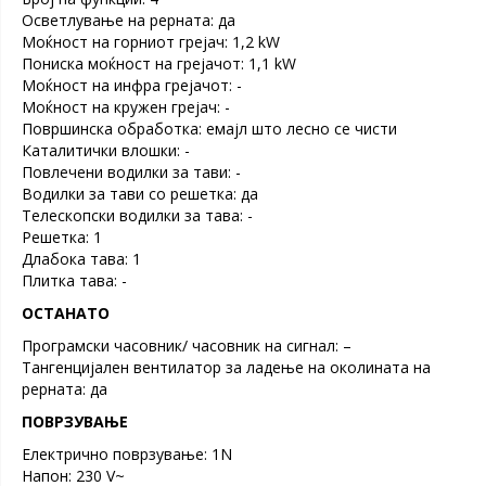
Осветлување на рерната: да
Моќност на горниот грејач: 1,2 kW
Пониска моќност на грејачот: 1,1 kW
Моќност на инфра грејачот: -
Моќност на кружен грејач: -
Површинска обработка: емајл што лесно се чисти
Каталитички влошки: -
Повлечени водилки за тави: -
Водилки за тави со решетка: да
Телескопски водилки за тава: -
Решетка: 1
Длабока тава: 1
Плитка тава: -
ОСТАНАТО
Програмски часовник/ часовник на сигнал: –
Тангенцијален вентилатор за ладење на околината на
рерната: да
ПОВРЗУВАЊЕ
Електрично поврзување: 1N
Напон: 230 V~