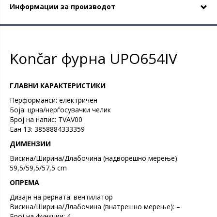
Информации за производот
Končar фурна UPO654IV
ГЛАВНИ КАРАКТЕРИСТИКИ
Перформанси: електричен
Боја: црна/нерѓосувачки челик
Број на напис: TVAV00
Еан 13: 3858884333359
ДИМЕНЗИИ
Висина/Ширина/Длабочина (надворешно мерење):
59,5/59,5/57,5 cm
ОПРЕМА
Дизајн на рерната: вентилатор
Висина/Ширина/Длабочина (внатрешно мерење): –
Број на функции: 4