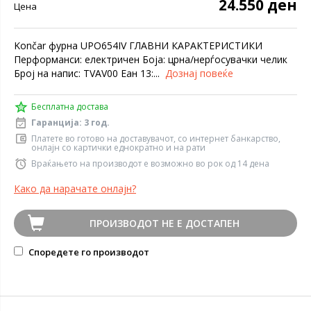
24.550 ден
Цена
Končar фурна UPO654IV ГЛАВНИ КАРАКТЕРИСТИКИ
Перформанси: електричен Боја: црна/нерѓосувачки челик
Број на напис: TVAV00 Еан 13:...
Дознај повеќе
Бесплатна достава
Гаранција: 3 год.
Платете во готово на доставувачот, со интернет банкарство,
онлајн со картички еднократно и на рати
Враќањето на производот е возможно во рок од 14 дена
Како да нарачате онлајн?
ПРОИЗВОДОТ НЕ Е ДОСТАПЕН
Споредете го производот