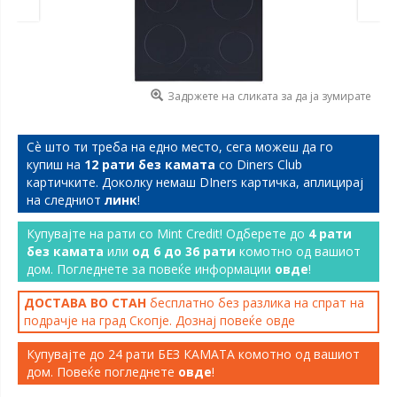
Задржете на сликата за да ја зумирате
Сѐ што ти треба на едно место, сега можеш да го
купиш на
12 рати без камата
со Diners Club
картичките. Доколку немаш DIners картичка, аплицирај
на следниот
линк
!
Купувајте на рати со Mint Credit! Одберете до
4 рати
без камата
или
од 6 до 36 рати
комотно од вашиот
дом. Погледнете за повеќе информации
овде
!
ДОСТАВА ВО СТАН
бесплатно без разлика на спрат на
подрачје на град Скопје. Дознај повеќе
овде
Купувајте до 24 рати БЕЗ КАМАТА комотно од вашиот
дом. Повеќе погледнете
овде
!