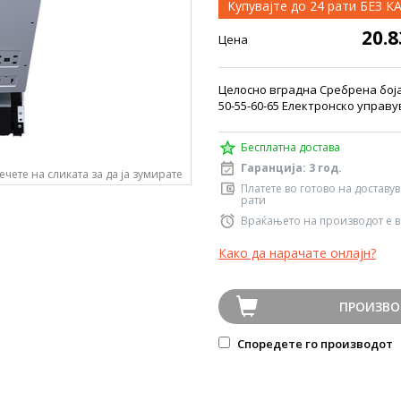
Купувајте до 24 рати БЕЗ 
20.
Цена
Целосно вградна Сребрена боја 
50-55-60-65 Електронско управ
Бесплатна достава
Гаранција: 3 год.
ечете на сликата за да ја зумирате
Платете во готово на доставу
рати
Враќањето на производот е в
Како да нарачате онлајн?
ПРОИЗВО
Споредете го производот