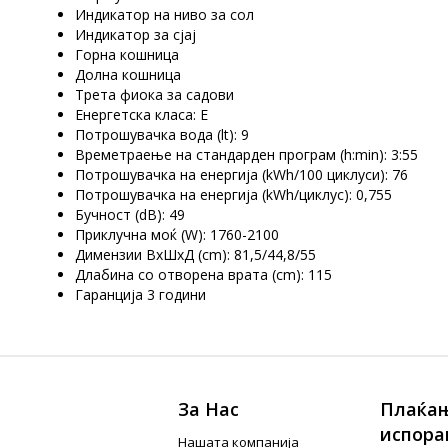
Индикатор на ниво за сол
Индикатор за сјај
Горна кошница
Долна кошница
Трета фиока за садови
Енергетска класа: E
Потрошувачка вода (lt): 9
Времетраење на стандарден програм (h:min): 3:55
Потрошувачка на енергија (kWh/100 циклуси): 76
Потрошувачка на енергија (kWh/циклус): 0,755
Бучност (dB): 49
Приклучна моќ (W): 1760-2100
Димензии ВхШхД (cm): 81,5/44,8/55
Длабина со отворена врата (cm): 115
Гаранција 3 години
За Нас
Плаќањ
испора
Нашата компанија