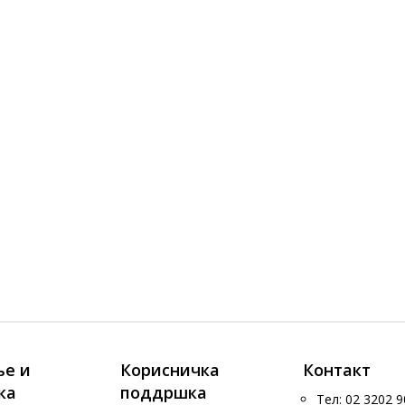
е и
Корисничка
Контакт
ка
поддршка
Тел: 02 3202 9