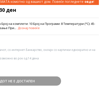
КАМАТА комотно од вашиот дом. Повеќе погледнете
овде
!
830 ден
Број на комплети: 10 Број на Програми: 8 Температури (°C): 45-
ување При...
Дознај повеќе
вачот, со интернет банкарство, онлајн со картички еднократно и на
озможно во рок од 14 дена
ДОТ НЕ Е ДОСТАПЕН