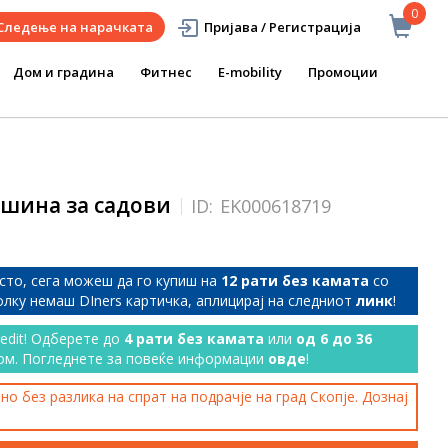
0
Следење на нарачката
Пријава / Регистрација
Дом и градина
Фитнес
E-mobility
Промоции
ашина за садови
ID:
EK000618719
сто, сега можеш да го купиш на
12 рати без камата
со
колку немаш DIners картичка, аплицирај на следниот
линк
!
redit! Одберете до
4 рати без камата
или
од 6 до 36
ом. Погледнете за повеќе информации
овде
!
о без разлика на спрат на подрачје на град Скопје. Дознај