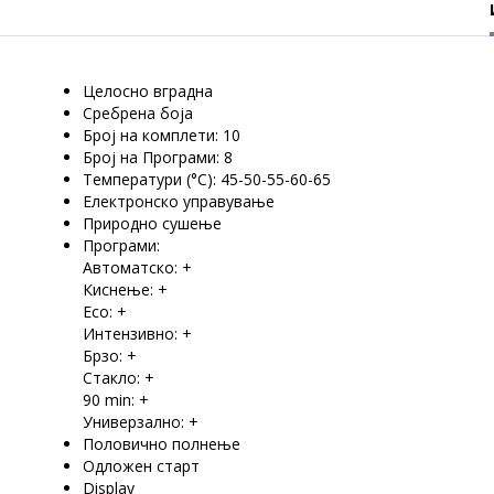
Целосно вградна
Сребрена боја
Број на комплети: 10
Број на Програми: 8
Температури (°C): 45-50-55-60-65
Електронско управување
Природно сушење
Програми:
Автоматско: +
Киснење: +
Eco: +
Интензивно: +
Брзо: +
Стакло: +
90 min: +
Универзално: +
Половично полнење
Одложен старт
Display