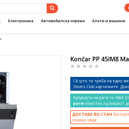
g
Електроника
Автомобилска опрема
Алати и машини
и
Končar PP 45IM8 М
Сѐ што ти треба на едно ме
Diners Club картичките. До
Купувајте на рати со Mint C
рати
комотно од вашиот д
ДОСТАВА ВО СТАН
бесплатн
повеќе
овде