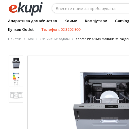
Апарати за домаќинство
Клими
Компјутери
Gamin
Купков Outlet
Телефон: 02 3202 900
Почетна
Машини за миење садови
Končar PP 45IM8 Машина за садов