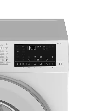
Самостојна машина за перење (7 kg, 1400 rpm)