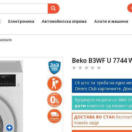
g
Електроника
Автомобилска опрема
Алати и машини
 алишта
Beko B3WF U 7744
Сѐ што ти треба на едно ме
Diners Club картичките. До
Купувајте на рати со Mint C
рати
комотно од вашиот д
ДОСТАВА ВО СТАН
бесплатн
повеќе
овде