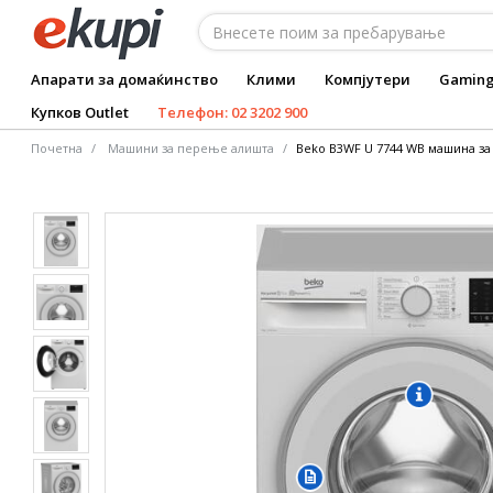
Апарати за домаќинство
Клими
Компјутери
Gamin
Купков Outlet
Телефон: 02 3202 900
Почетна
Машини за перење алишта
Beko B3WF U 7744 WB машина за