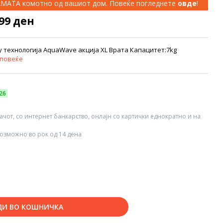
КАМАТА комотно од вашиот дом. Повеќе погледнете
овде
!
999 ден
y технологија AquaWave акција XL Врата Капацитет:7kg
 повеќе
26
вачот, со интернет банкарство, онлајн со картички еднократно и на
озможно во рок од 14 дена
ДИ ВО КОШНИЧКА