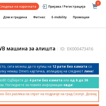
0
Следење на нарачката
Пријава / Регистрација
Дом и градина
Фитнес
E-mobility
Промоции
 WB машина за алишта
ID:
EK000473416
сто, сега можеш да го купиш на
12 рати без камата
со
колку немаш DIners картичка, аплицирај на следниот
линк
!
redit! Одберете до
4 рати без камата
или
од 6 до 36
ом. Погледнете за повеќе информации
овде
!
о без разлика на спрат на подрачје на град Скопје. Дознај