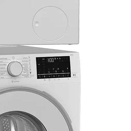
60
Ширина
ncy Class
Карактеристики
Т,