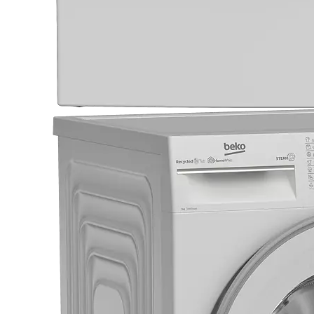
84.5
Висина
Energy Efficie
A
ProSmart™ инвертер мотор
ВИСОКА ЕФИКАСНОС