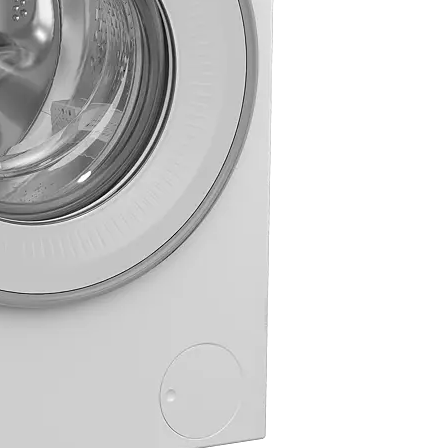
СТ,
ија и не си
е ја исушите
от на моторот
ргетска
к и поголема
шина. Сè, за да
ина за сушење
ен буџет или
StainExpert