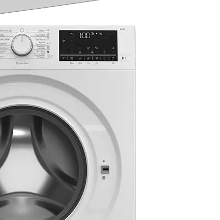
БЕСПРЕК
ДАМКИ ЗА
Ставете ги бели
за садови на ст
вашата обоена 
перење со прог
дали станува зб
шминка или крв
специјално за 
видови на дамк
да претходно д