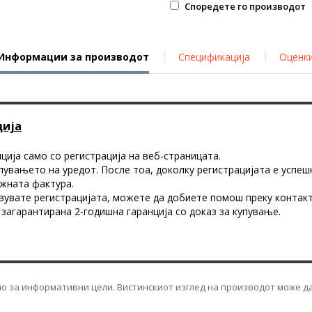
Споредете го производот
Информации за производот
Спецификација
Оценк
ција
ција само со регистрација на веб-страницата.
упувањето на уредот. После тоа, доколку регистрацијата е успе
ажната фактура.
вувате регистрацијата, можете да добиете помош преку контакт 
 загарантирана 2-годишна гаранција со доказ за купување.
мо за информативни цели. Вистинскиот изглед на производот може да