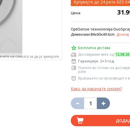
Купувајте до 24 рати БЕЗ 
31.
Цена
OptiSense технологија DuoSpra
Димензии:84x60x49.6cm
Дознај
Бесплатна достава
Доставуваме веќе од
12.08.20
ечете на сликата за да ја зумирате
Гаранција: 2+3 год
Платете во готово на доставу
рати
Враќањето на производот е в
Како да нарачате онлајн?
ДОДА