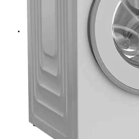
ВИСОКА ИЗДРЖЛИВО
НИЗОК ШУМ
Не грижете се за сметката за енерг
имајте главоболка секогаш кога ќ
облеката. Благодарение на дизајн
без четкички, ProSmart™ нуди ене
ефикасност, пониски нивоа на зву
издржливост - сето тоа во една ма
добиете најмногу од вашата маш
без да го нарушите вашиот месеч
вашиот мир.