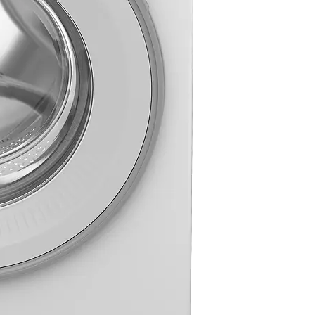
H
D
S
Dimension (cm)