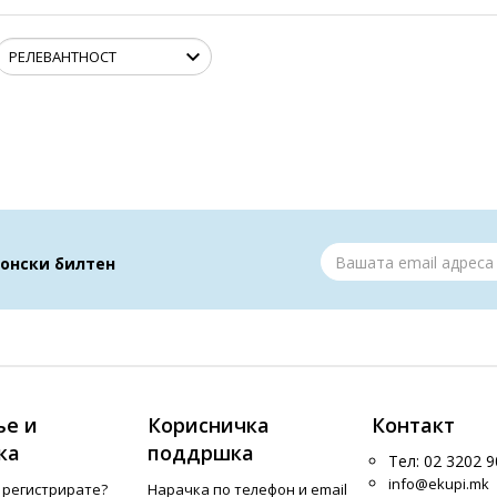
ронски билтен
е и
Корисничка
Контакт
ка
поддршка
Тел: 02 3202 9
info@ekupi.mk
е регистрирате?
Нарачка по телефон и еmail