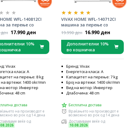
 HOME WFL-140812CI
VIVAX HOME WFL-140712CI
а за перење со
машина за перење со
тор мотор
инвертор мотор
17.990 ден
16.990 ден
 ден
19.990 ден
полнителни 10%
Дополнителни 10%
кошничка
во кошничка
д: Vivax
Бренд: Vivax
гетска класа: А
Енергетска класа: А
ацитет на перење: 8 kg
Капацитет на перење: 7 kg
 на вртежи: 1400 okr/min
Број на вртежи: 1400 okr/min
 на мотор: Инвертер
Вид на мотор: Инвертер
бочина: 48 cm
Длабочина: 48 cm
сплатна достава
Бесплатна достава
аќањето на производот е
Враќањето на производот е
зможно во рок од 14 дена
возможно во рок од 14 дена
тавуваме веќе од
Доставуваме веќе од
.08.2026
10.08.2026