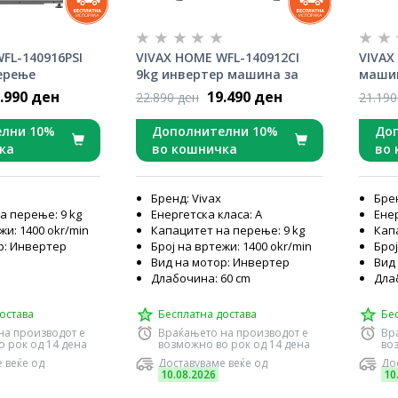
FL-140916PSI
VIVAX HOME WFL-140912CI
VIVAX
ерење
9kg инвертер машина за
машин
перење
инвер
.990 ден
19.490 ден
22.890 ден
21.190
лни 10%
Дополнителни 10%
До
ка
во кошничка
во 
Бренд: Vivax
Брен
а перење: 9 kg
Енергетска класа: А
Енер
жи: 1400 okr/min
Капацитет на перење: 9 kg
Кап
р: Инвертер
Број на вртежи: 1400 okr/min
Број
Вид на мотор: Инвертер
Вид
Длабочина: 60 cm
Дла
остава
Бесплатна достава
Бе
на производот е
Враќањето на производот е
Вр
 рок од 14 дена
возможно во рок од 14 дена
во
 веќе од
Доставуваме веќе од
Дос
10.08.2026
10