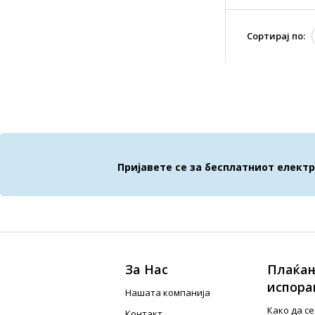
Сортирај по:
Пријавете се за бесплатниот елект
За Нас
Плаќањ
испора
Нашата компанија
Како да с
Контакт