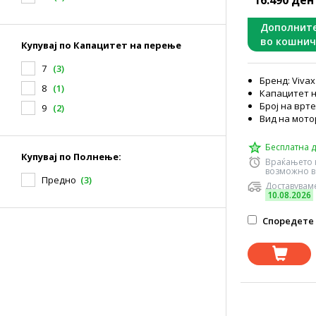
16.490 ден
Дополнит
во кошнич
Купувај по Капацитет на перење
7
(3)
Бренд: Vivax
8
(1)
Капацитет н
Број на врте
9
(2)
Вид на мото
Бесплатна д
Купувај по Полнење:
Враќањето 
возможно в
Предно
(3)
Доставуваме
10.08.2026
Споредете 