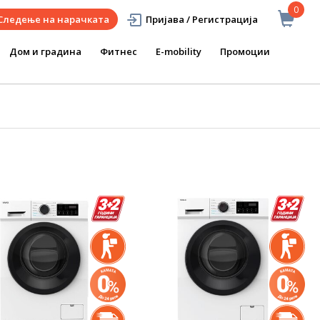
0
Следење на нарачката
Пријава / Регистрација
Дом и градина
Фитнес
E-mobility
Промоции