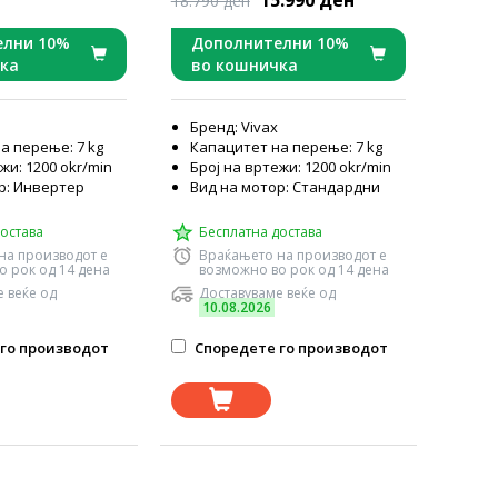
15.990 ден
18.790 ден
елни 10%
Дополнителни 10%
ка
во кошничка
Бренд: Vivax
а перење: 7 kg
Капацитет на перење: 7 kg
жи: 1200 okr/min
Број на вртежи: 1200 okr/min
р: Инвертер
Вид на мотор: Стандардни
остава
Бесплатна достава
на производот е
Враќањето на производот е
о рок од 14 дена
возможно во рок од 14 дена
 веќе од
Доставуваме веќе од
10.08.2026
го производот
Споредете го производот