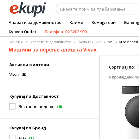
Апарати за домаќинство
Клими
Компјутери
Gamin
Купков Outlet
Телефон: 02 3202 900
Почетна
Апарати за домаќинство
Бела техника
Машини за перењ
Машини за перење алишта Vivax
Активни филтери
Сортирај по:
Vivax
6 пронајдени п
Купувај по Достапност
Достапно веднаш
(6)
Купувај по Бренд
AEG
(1)