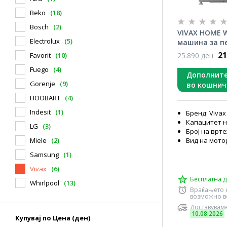
Beko
(18)
Bosch
(2)
VIVAX HOME W
Electrolux
(5)
машина за п
21
25.890 ден
Favorit
(10)
Fuego
(4)
Дополните
Gorenje
(9)
во кошнич
HOOBART
(4)
Indesit
(1)
Бренд: Vivax
Капацитет н
LG
(3)
Број на врте
Вид на мото
Miele
(2)
Samsung
(1)
Vivax
(6)
Бесплатна д
Whirlpool
(13)
Враќањето 
возможно во
Доставуваме
10.08.2026
Купувај по Цена (ден)