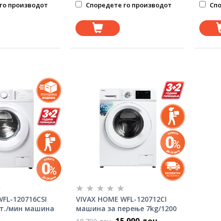
го производот
Споредете го производот
Спо
FL-120716CSI
VIVAX HOME WFL-120712CI
врт./мин машина
машина за перење 7kg/1200