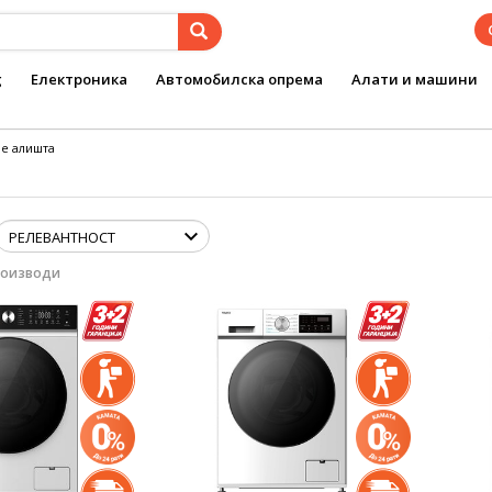
g
Електроника
Автомобилска опрема
Алати и машини
е алишта
роизводи