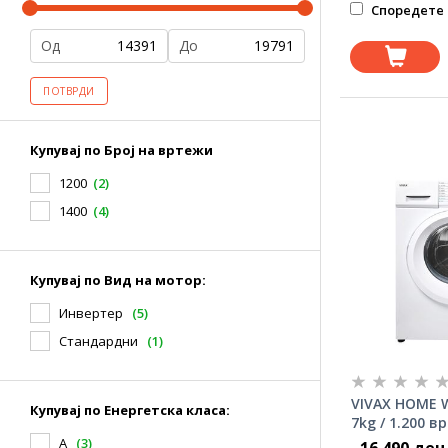
Споредете 
Од
До
ПОТВРДИ
Купувај по Број на вртежи
1200
(2)
1400
(4)
Купувај по Вид на мотор:
Инвертер
(5)
Стандардни
(1)
VIVAX HOME W
Купувај по Енергетска класа:
7kg / 1.200 
за перење
А
(3)