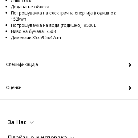
Child Lock
Додавање облека
Потрошувачка на електрична енергија (годишно):
152kwh
Потрошувачка на вода (годишно): 9500L
Ниво на бучава: 75dB
Димензии:85x59.5x47cm
Спецификација
Оценки
За Нас
Плаќање и испорака