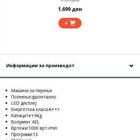
1.999 ден
1.699 ден
+
Информации за производот
Машина за перење
Полнење:фронтално
LED дисплеј
Енергетска класа:А+++
Капацитет:6kg
Волумен: 42L
Вртежи:1000 врт./min
Програми:13