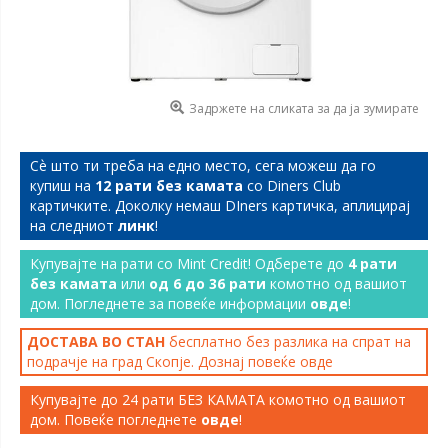
Задржете на сликата за да ја зумирате
Сѐ што ти треба на едно место, сега можеш да го
купиш на
12 рати без камата
со Diners Club
картичките. Доколку немаш DIners картичка, аплицирај
на следниот
линк
!
Купувајте на рати со Mint Credit! Одберете до
4 рати
без камата
или
од 6 до 36 рати
комотно од вашиот
дом. Погледнете за повеќе информации
овде
!
ДОСТАВА ВО СТАН
бесплатно без разлика на спрат на
подрачје на град Скопје. Дознај повеќе
овде
Купувајте до 24 рати БЕЗ КАМАТА комотно од вашиот
дом. Повеќе погледнете
овде
!