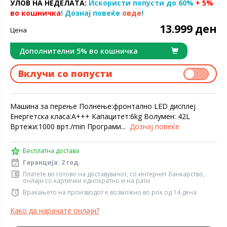
УЛОВ НА НЕДЕЛАТА:
Искористи попусти до 60%
+ 5%
во кошничка
! Дознај повеќе
овде
!
13.999 ден
Цена
Дополнителни 5% во кошничка
Вклучи со попусти
Машина за перење Полнење:фронтално LED дисплеј
Енергетска класа:А+++ Капацитет:6kg Волумен: 42L
Вртежи:1000 врт./min Програми...
Дознај повеќе
Бесплатна достава
Гаранција: 2 год.
Платете во готово на доставувачот, со интернет банкарство,
онлајн со картички еднократно и на рати
Враќањето на производот е возможно во рок од 14 дена
Како да нарачате онлајн?