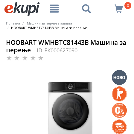
0
Почетна
Машини за перење алишта
HOOBART WMHBTC81443B Машина за перење
HOOBART WMHBTC81443B Машина за
перење
ID
EK000627090