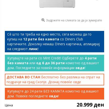
Задржете на сликата за да ја зумирате
Сѐ што ти треба на едно место, сега можеш да го
купиш на
12 рати без камата
со Diners Club
картичките. Доколку немаш DIners картичка, аплицирај
на следниот
линк
!
Купувајте на рати со Mint Credit! Одберете до
4 рати
без камата
или
од 6 до 36 рати
комотно од вашиот
дом. Погледнете за повеќе информации
овде
!
ДОСТАВА ВО СТАН
бесплатно без разлика на спрат на
подрачје на град Скопје. Дознај повеќе
овде
Купувајте до 24 рати БЕЗ КАМАТА комотно од вашиот
дом. Повеќе погледнете
овде
!
20.999 ден
Цена