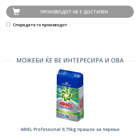
тор на машини за перење купени на или по 1 април 2026 година. За барање
потребна сметка за купување на која е наведен датумот на купување. Важат 
ПРОИЗВОДОТ НЕ Е ДОСТАПЕН
полнителни ограничувања и ограничувања, видете ја гаранцијата за детали.
Споредете го производот
МОЖЕБИ ЌЕ ВЕ ИНТЕРЕСИРА И ОВА
ARIEL Professional 9,75kg прашок за перење