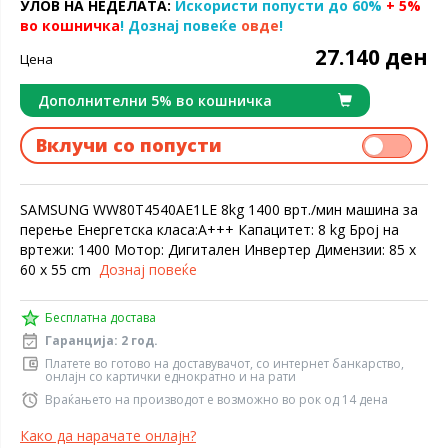
УЛОВ НА НЕДЕЛАТА:
Искористи попусти до 60%
+ 5%
во кошничка
! Дознај повеќе
овде
!
27.140 ден
Цена
Дополнителни 5% во кошничка
Вклучи со попусти
SAMSUNG WW80T4540AE1LE 8kg 1400 врт./мин машина за
перење Енергетска класа:А+++ Капацитет: 8 kg Број на
вртежи: 1400 Мотор: Дигитален Инвертер Димензии: 85 x
60 x 55 cm
Дознај повеќе
Технологија дигитален инвертер
Бесплатна достава
Гаранција: 2 год.
Уживај во енергетска ефикасност, помалку бучава и долготрајн
перформанси. Технологијата на дигитален инвертер користи сил
Платете во готово на доставувачот, со интернет банкарство,
онлајн со картички еднократно и на рати
магнети за тивки и моќни перформанси, но користи помалку енерг
од универзалниот мотор. Исто така, доаѓа со гаранција од 10 годи
Враќањето на производот е возможно во рок од 14 дена
за моторот.
Како да нарачате онлајн?
*10-годишната гаранција за делови е ограничена на дигиталниот инвертер 