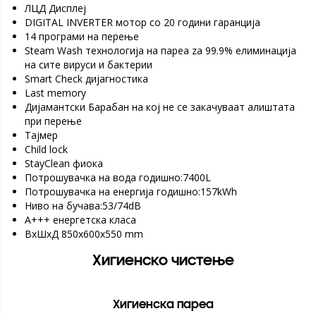
ЛЦД Дисплеj
DIGITAL INVERTER мотор со 20 години гаранција
14 програми на перење
Steam Wash технологија на пареа za 99.9% елиминација
на сите вируси и бактерии
Smart Check дијагностика
Last memory
Дијамантски Барабан на кој не се закачуваат алиштата
при перење
Тајмер
Child lock
StayClean фиока
Потрошувачка на вода годишно:7400L
Потрошувачка на енергија годишно:157kWh
Ниво на бучава:53/74dB
А+++ енергетска класа
ВхШхД 850x600x550 mm
Хигиенско чистење
Хигиенска пареа