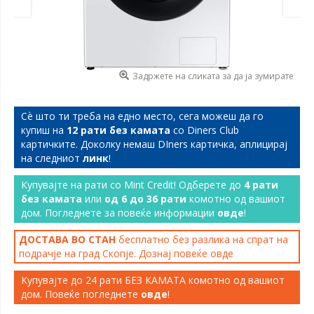
Задржете на сликата за да ја зумирате
Сѐ што ти треба на едно место, сега можеш да го
купиш на
12 рати без камата
со Diners Club
картичките. Доколку немаш DIners картичка, аплицирај
на следниот
линк
!
Купувајте на рати со Mint Credit! Одберете до
4 рати
без камата
или
од 6 до 36 рати
комотно од вашиот
дом. Погледнете за повеќе информации
овде
!
ДОСТАВА ВО СТАН
бесплатно без разлика на спрат на
подрачје на град Скопје. Дознај повеќе
овде
Купувајте до 24 рати БЕЗ КАМАТА комотно од вашиот
дом. Повеќе погледнете
овде
!