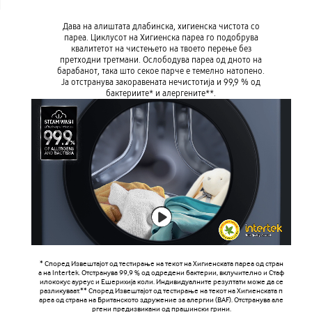
Дава на алиштата длабинска, хигиенска чистота со
пареа. Циклусот на Хигиенска пареа го подобрува
квалитетот на чистењето на твоето перење без
претходни третмани. Ослободува пареа од дното на
барабанот, така што секое парче е темелно натопено.
Ја отстранува закоравената нечистотија и 99,9 % од
бактериите* и алергените**.
* Според Извештајот oд тестирање на текот на Хигиенската пареа од стран
а на Intertek. Отстранува 99,9 % од одредени бактерии, вклучително и Стаф
илококус ауреус и Ешерихија коли. Индивидуалните резултати може да се
разликуваат.** Според Извештајот oд тестирање на текот на Хигиенската п
ареа од страна на Британското здружение за алергии (BAF). Отстранува але
ргени предизвикани од прашински грини.