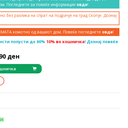
ом. Погледнете за повеќе информации
овде
!
о без разлика на спрат на подрачје на град Скопје. Дознај
КАМАТА комотно од вашиот дом. Повеќе погледнете
овде
!
исти попусти до 60%
10% во кошничка
! Дознај повеќе
490 ден
ошничка
26