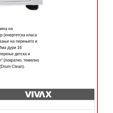
зина на
р (енергетска класа
ување на перењето и
Има дури 16
 перење детска и
h“ (пократко, темелно
(Drum Clean).