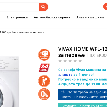
g
Електроника
Автомобилска опрема
Алати и машини
 1.200 врт./мин машина за перење
VIVAX HOME WFL-12
за перење
ID:
EK00
Со секоја Vivax машина 
алишта
за 1 денар!
Потребно е заедно со маш
Акцијата трае до 31.08. и
Сѐ што ти треба на едно ме
Diners Club картичките. До
Купувајте на рати со Mint C