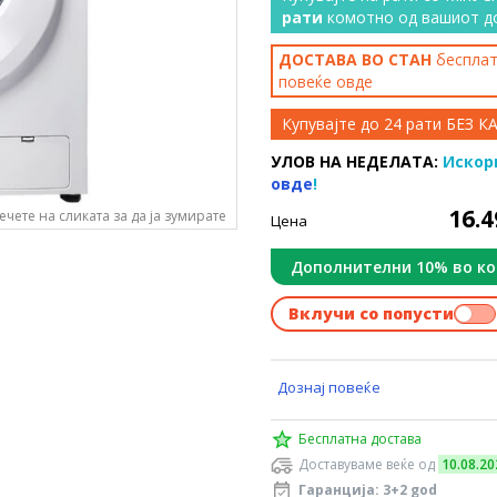
рати
комотно од вашиот д
ДОСТАВА ВО СТАН
бесплатн
повеќе
овде
Купувајте до 24 рати БЕЗ 
УЛОВ НА НЕДЕЛАТА:
Искор
овде
!
16.
ечете на сликата за да ја зумирате
Цена
Дополнителни 10% во к
Вклучи со попусти
Дознај повеќе
Бесплатна достава
Доставуваме веќе од
10.08.20
Гаранција: 3+2 god