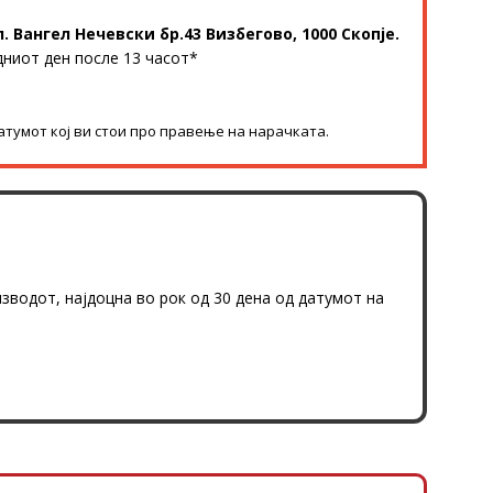
л. Вангел Нечевски бр.43 Визбегово, 1000 Скопје.
дниот ден после 13 часот*
атумот кој ви стои про правење на нарачката.
изводот, најдоцна во рок од 30 дена од датумот на