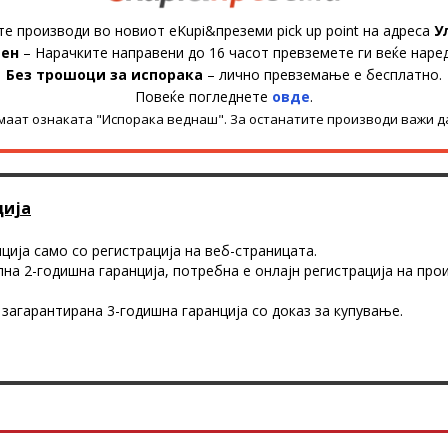
те производи во новиот eKupi&преземи pick up point на адреса
У
ден
– Нарачките направени до 16 часот превземете ги веќе наре
Без трошоци за испорака
– лично превземање е бесплатно.
Повеќе погледнете
овде
.
имаат ознаката "Испорака веднаш". За останатите производи важи д
ција
ција само со регистрација на веб-страницата.
на 2-годишна гаранција, потребна е онлајн регистрација на про
 загарантирана 3-годишна гаранција со доказ за купување.