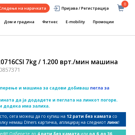
0
Следење на нарачката
Пријава / Регистрација
Дом и градина
Фитнес
E-mobility
Промоции
0716CSI 7kg / 1.200 врт./мин машина
0857371
за перење и машина за садови добиваш
пегла за
ината да ја додадете и пеглата на линкот погоре.
ли додека има залиха.
сто, сега можеш да го купиш на
12 рати без камата
со
колку немаш DIners картичка, аплицирај на следниот
линк
!
redit! Одберете до
4 рати без камата
или
од 6 до 36