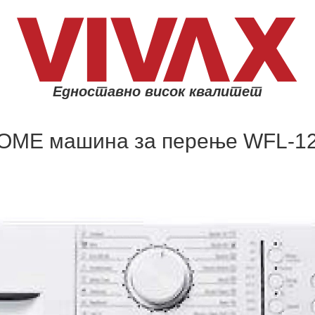
Едноставно висок квалитет
OME машина за перење WFL-1