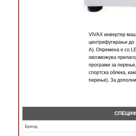
VIVAX инвертер маши
центрифугирање до 1
А). Опремена е со L
овозможува прилаго
програми за перење,
спортска облека, как
перење). За дополни
СПЕЦИ
Бренд