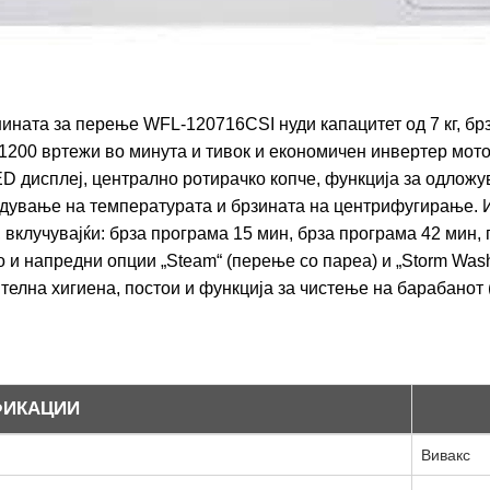
ната за перење WFL-120716CSI нуди капацитет од 7 кг, бр
200 вртежи во минута и тивок и економичен инвертер мото
ED дисплеј, централно ротирачко копче, функција за одлож
дување на температурата и брзината на центрифугирање. 
 вклучувајќи: брза програма 15 мин, брза програма 42 мин,
о и напредни опции „Steam“ (перење со пареа) и „Storm Was
телна хигиена, постои и функција за чистење на барабанот 
ФИКАЦИИ
Вивакс