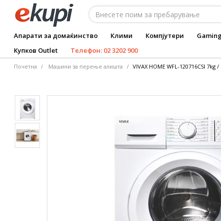
Апарати за домаќинство
Клими
Компјутери
Gamin
Купков Outlet
Телефон: 02 3202 900
Почетна
Машини за перење алишта
VIVAX HOME WFL-120716CSI 7kg /