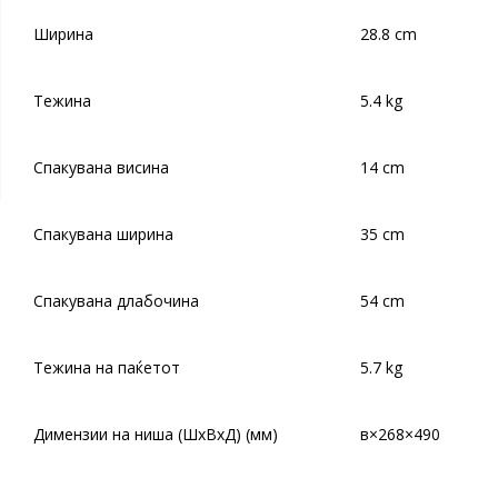
Ширина
28.8 cm
Тежина
5.4 kg
Спакувана висина
14 cm
Спакувана ширина
35 cm
Спакувана длабочина
54 cm
Тежина на паќетот
5.7 kg
Димензии на ниша (ШxВxД) (мм)
в×268×490