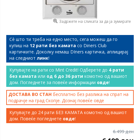
Задржете на сликата за да ја зумирате
Сѐ што ти треба на едно место, сега можеш да го
купиш на
12 рати без камата
со Diners Club
картичките. Доколку немаш DIners картичка, аплицирај
на следниот
линк
!
Купувајте на рати со Mint Credit! Одберете до
4 рати
без камата
или
од 6 до 36 рати
комотно од вашиот
дом. Погледнете за повеќе информации
овде
!
ДОСТАВА ВО СТАН
бесплатно без разлика на спрат на
подрачје на град Скопје. Дознај повеќе
овде
Купувајте до 24 рати БЕЗ КАМАТА комотно од вашиот
дом. Повеќе погледнете
овде
!
6.499 ден