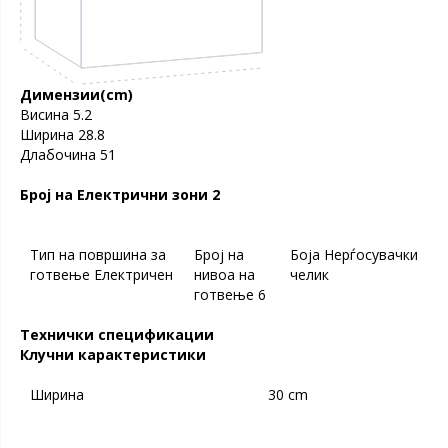
Димензии(cm)
Висина
5.2
Ширина
28.8
Длабочина
51
Број на
Електрични зони
2
Тип на површина за
Број на
Боја
Нерѓосувачки
готвење
Електричен
нивоа на
челик
готвење
6
Технички спецификации
Клучни карактеристики
Ширина
30 cm