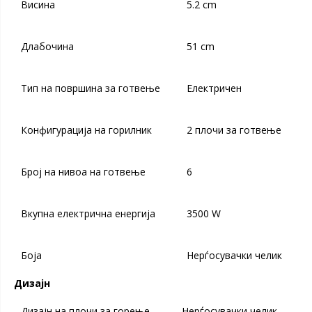
Висина
5.2 cm
Длабочина
51 cm
Тип на површина за готвење
Електричен
Конфигурација на горилник
2 плочи за готвење
Број на нивоа на готвење
6
Вкупна електрична енергија
3500 W
Боја
Нерѓосувачки челик
Дизајн
Дизајн на плочи за горење
Нерѓосувачки челик