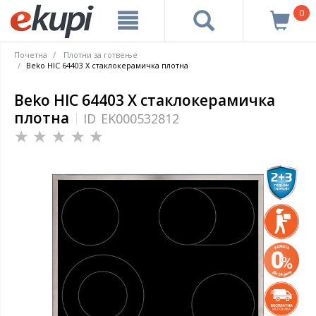
0
Почетна
Плотни за готвење
Beko HIC 64403 X стаклокерамичка плотна
Beko HIC 64403 X стаклокерамичка
плотна
ID
EK000532812