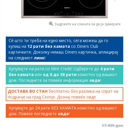
Задржете на сликата за да ја зумирате
Сѐ што ти треба на едно место, сега можеш да го
купиш на
12 рати без камата
со Diners Club
картичките. Доколку немаш DIners картичка, аплицирај
на следниот
линк
!
Купувајте на рати со Mint Credit! Одберете до
4 рати
без камата
или
од 6 до 36 рати
комотно од вашиот
дом. Погледнете за повеќе информации
овде
!
ДОСТАВА ВО СТАН
бесплатно без разлика на спрат на
подрачје на град Скопје. Дознај повеќе
овде
Купувајте до 24 рати БЕЗ КАМАТА комотно од вашиот
дом. Повеќе погледнете
овде
!
17.499 ден