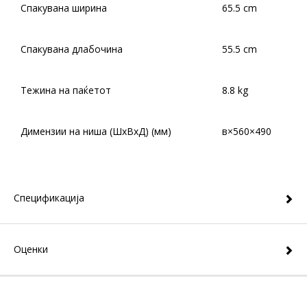
Спакувана ширина
65.5 cm
Спакувана длабочина
55.5 cm
Тежина на паќетот
8.8 kg
Димензии на ниша (ШxВxД) (мм)
в×560×490
Спецификација
Оценки