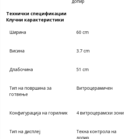
допир
Технички спецификации
Клучни карактеристики
Ширина
60 cm
Висина
3.7 cm
Длабочина
51 cm
Тип на површина за
Витроцерамичен
готвење
Конфигурација на горилник
4 витроцерамски зони
Тип на дисплеј
Текна контрола на
допир