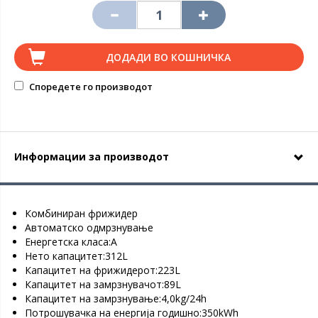
ДОДАДИ ВО КОШНИЧКА
Споредете го производот
Информации за производот
Комбиниран фрижидер
Автоматско одмрзнување
Енергетска класа:A
Нето капацитет:312L
Капацитет на фрижидерот:223L
Капацитет на замрзнувачот:89L
Капацитет на замрзнување:4,0kg/24h
Потрошувачка на енергија годишно:350kWh