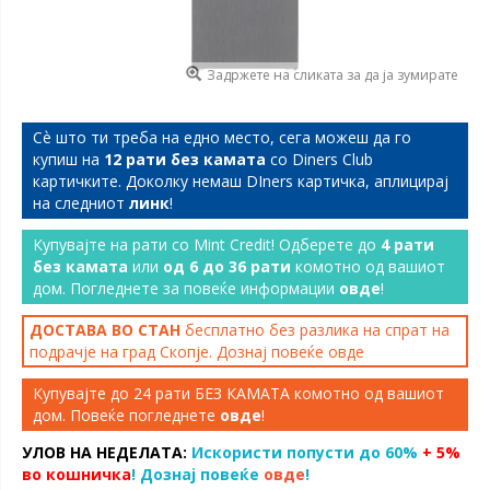
Задржете на сликата за да ја зумирате
Сѐ што ти треба на едно место, сега можеш да го
купиш на
12 рати без камата
со Diners Club
картичките. Доколку немаш DIners картичка, аплицирај
на следниот
линк
!
Купувајте на рати со Mint Credit! Одберете до
4 рати
без камата
или
од 6 до 36 рати
комотно од вашиот
дом. Погледнете за повеќе информации
овде
!
ДОСТАВА ВО СТАН
бесплатно без разлика на спрат на
подрачје на град Скопје. Дознај повеќе
овде
Купувајте до 24 рати БЕЗ КАМАТА комотно од вашиот
дом. Повеќе погледнете
овде
!
УЛОВ НА НЕДЕЛАТА:
Искористи попусти до 60%
+ 5%
во кошничка
! Дознај повеќе
овде
!