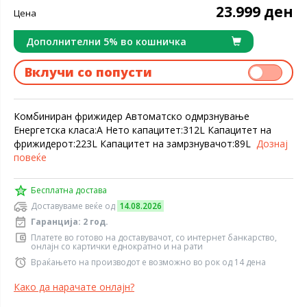
23.999 ден
Цена
Дополнителни 5% во кошничка
Вклучи со попусти
Комбиниран фрижидер Автоматско одмрзнување
Енергетска класа:A Нето капацитет:312L Капацитет на
фрижидерот:223L Капацитет на замрзнувачот:89L
Дознај
повеќе
Бесплатна достава
Доставуваме веќе од
14.08.2026
Гаранција: 2 год.
Платете во готово на доставувачот, со интернет банкарство,
онлајн со картички еднократно и на рати
Враќањето на производот е возможно во рок од 14 дена
Како да нарачате онлајн?