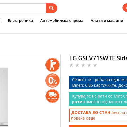
g
Електроника
Автомобилска опрема
Алати и машини
LG GSLV71SWTE Sid
Сѐ што ти треба на едно ме
Diners Club картичките. До
Купувајте на рати со Mint C
рати
комотно од вашиот д
ДОСТАВА ВО СТАН
бесплатн
повеќе
овде