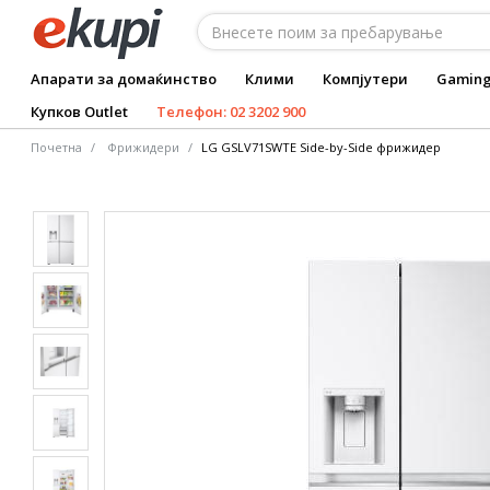
Апарати за домаќинство
Клими
Компјутери
Gamin
Купков Outlet
Телефон: 02 3202 900
Почетна
Фрижидери
LG GSLV71SWTE Side-by-Side фрижидер