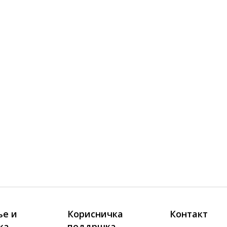
е и
Корисничка
Контакт
ка
поддршка