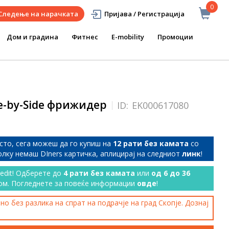
0
Следење на нарачката
Пријава / Регистрација
Дом и градина
Фитнес
E-mobility
Промоции
e-by-Side фрижидер
ID:
EK000617080
сто, сега можеш да го купиш на
12 рати без камата
со
колку немаш DIners картичка, аплицирај на следниот
линк
!
redit! Одберете до
4 рати без камата
или
од 6 до 36
ом. Погледнете за повеќе информации
овде
!
о без разлика на спрат на подрачје на град Скопје. Дознај