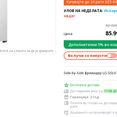
Купувајте до 24 рати БЕЗ 
УЛОВ НА НЕДЕЛАТА:
Искор
овде
!
89.99
85.
Цена
Дополнителни 5% во ко
ечете на сликата за да ја зумирате
Вклучи со попусти
Side-by-Side фрижидер LG GSLV7
Бесплатна достава
Доставуваме веќе од
17.08.20
Гаранција: 2 год.
Платете во готово на доставу
рати
Враќањето на производот е в