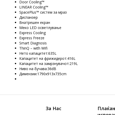
Door Cooling™
LINEAR Cooling™
SpacePlus™ систем за мраз
Диспанзер
Внатрешен екран
Меко LED осветлување
Express Cooling
Express Freeze
Smart Diagnosis
ThinQ – with Wifi
Нето капацитет:635L
Капацитет на фрижидерот:416L
Капацитет на замрзнувачот:219L
Ниво на бучава:36dB
Димензии:1790x913x735cm
За Нас
Плаќањ
испора