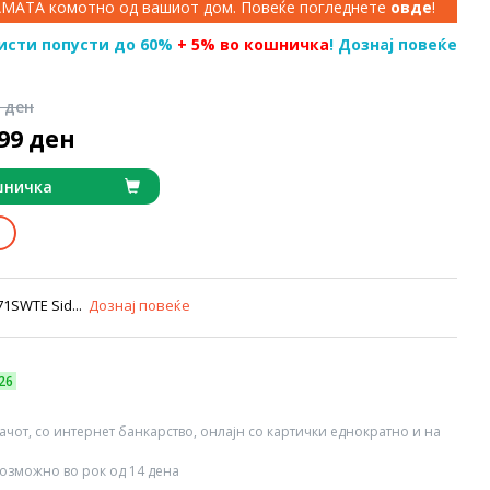
КАМАТА комотно од вашиот дом. Повеќе погледнете
овде
!
исти попусти до 60%
+ 5% во кошничка
! Дознај повеќе
9 ден
999 ден
шничка
1SWTE Sid...
Дознај повеќе
26
вачот, со интернет банкарство, онлајн со картички еднократно и на
озможно во рок од 14 дена