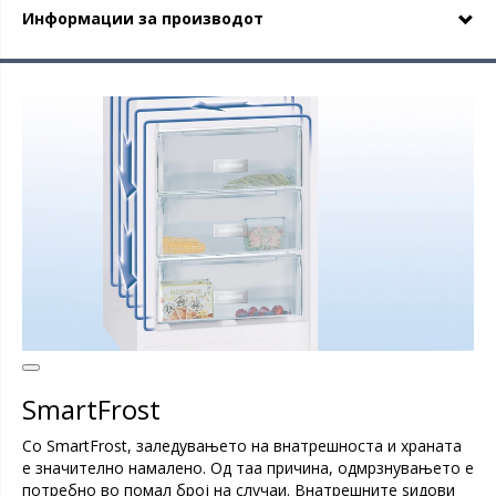
Информации за производот
SmartFrost
Со SmartFrost, заледувањето на внатрешноста и храната
е значително намалено. Од таа причина, одмрзнувањето е
потребно во помал број на случаи. Внатрешните ѕидови