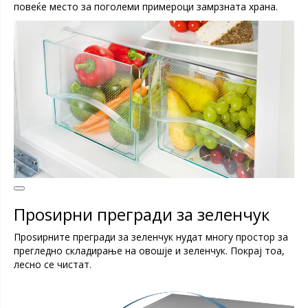
повеќе место за поголеми примероци замрзната храна.
Проѕирни прегради за зеленчук
Проѕирните прегради за зеленчук нудат многу простор за
прегледно складирање на овошје и зеленчук. Покрај тоа,
лесно се чистат.