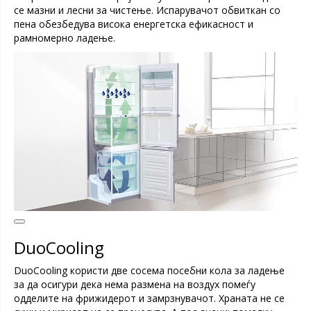
се мазни и лесни за чистење. Испарувачот обвиткан со
пена обезбедува висока енергетска ефикасност и
рамномерно ладење.
DuoCooling
DuoCooling користи две сосема посебни кола за ладење
за да осигури дека нема размена на воздух помеѓу
одделите на фрижидерот и замрзнувачот. Храната не се