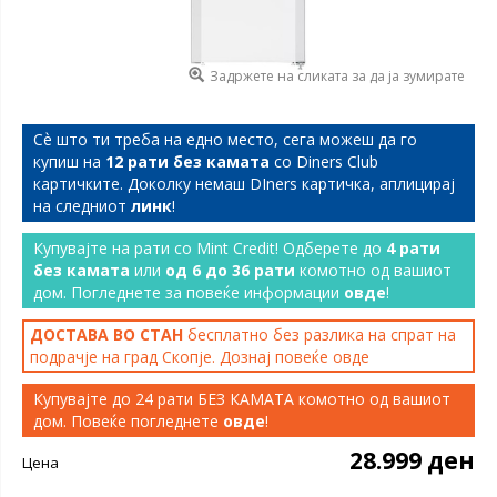
Задржете на сликата за да ја зумирате
Сѐ што ти треба на едно место, сега можеш да го
купиш на
12 рати без камата
со Diners Club
картичките. Доколку немаш DIners картичка, аплицирај
на следниот
линк
!
Купувајте на рати со Mint Credit! Одберете до
4 рати
без камата
или
од 6 до 36 рати
комотно од вашиот
дом. Погледнете за повеќе информации
овде
!
ДОСТАВА ВО СТАН
бесплатно без разлика на спрат на
подрачје на град Скопје. Дознај повеќе
овде
Купувајте до 24 рати БЕЗ КАМАТА комотно од вашиот
дом. Повеќе погледнете
овде
!
28.999 ден
Цена