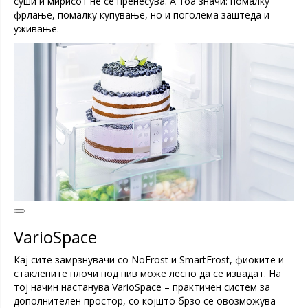
суши и мирисот не се пренесува. А тоа значи: помалку
фрлање, помалку купување, но и поголема заштеда и
уживање.
VarioSpace
Кај сите замрзнувачи со NoFrost и SmartFrost, фиоките и
стаклените плочи под нив може лесно да се извадат. На
тој начин настанува VarioSpace – практичен систем за
дополнителен простор, со којшто брзо се овозможува