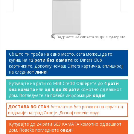
Задржете на сликата за да ја зумирате
Сѐ што ти треба на едно место, сега можеш да го
купиш на
12 рати без камата
со Diners Club
картичките. Доколку немаш DIners картичка, аплицирај
на следниот
линк
!
Купувајте на рати со Mint Credit! Одберете до
4 рати
без камата
или
од 6 до 36 рати
комотно од вашиот
дом. Погледнете за повеќе информации
овде
!
ДОСТАВА ВО СТАН
бесплатно без разлика на спрат на
подрачје на град Скопје. Дознај повеќе
овде
Купувајте до 24 рати БЕЗ КАМАТА комотно од вашиот
дом. Повеќе погледнете
овде
!