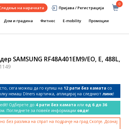
0
Следење на нарачката
Пријава / Регистрација
Дом и градина
Фитнес
E-mobility
Промоции
идер SAMSUNG RF48A401EM9/EO, Е, 488L,
1149
сто, сега можеш да го купиш на
12 рати без камата
со
колку немаш DIners картичка, аплицирај на следниот
линк
!
redit! Одберете до
4 рати без камата
или
од 6 до 36
ом. Погледнете за повеќе информации
овде
!
о без разлика на спрат на подрачје на град Скопје. Дознај