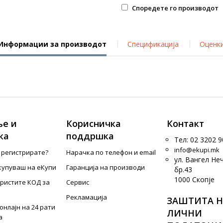
Споредете го производот
Информации за производот
Спецификација
Оценк
е и
Корисничка
Контакт
ка
поддршка
Тел: 02 3202 9
info@ekupi.mk
е регистрирате?
Нарачка по телефон и еmail
ул. Вангел Не
купуваш на еКупи
Гаранција на производи
бр.43
1000 Скопје
ористите КОД за
Сервис
Рекламација
ЗАШТИТА Н
онлајн на 24 рати
ЛИЧНИ
а