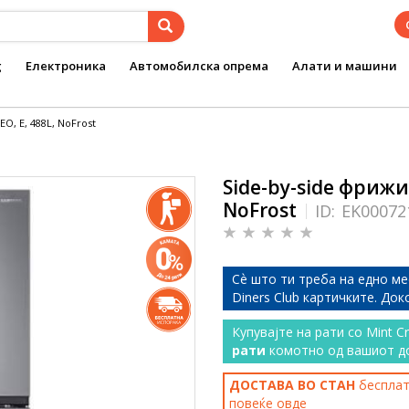
g
Електроника
Автомобилска опрема
Алати и машини
, Е, 488L, NoFrost
Side-by-side фриж
NoFrost
ID:
EK00072
Сѐ што ти треба на едно ме
Diners Club картичките. До
Купувајте на рати со Mint C
рати
комотно од вашиот д
ДОСТАВА ВО СТАН
бесплатн
повеќе
овде