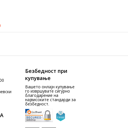
и
Безбедност при
купување
00
Вашето онлајн купување
го извршувате сигурно
чевски
благодарение на
највисоките стандарди за
безбедност.
А