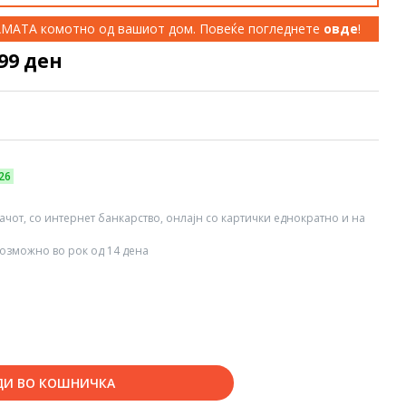
КАМАТА комотно од вашиот дом. Повеќе погледнете
овде
!
999 ден
26
вачот, со интернет банкарство, онлајн со картички еднократно и на
озможно во рок од 14 дена
ДИ ВО КОШНИЧКА