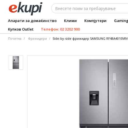
Апарати за домаќинство
Клими
Компјутери
Gamin
Купков Outlet
Телефон: 02 3202 900
Почетна
Фрижидери
Side-by-side фрижидер SAMSUNG RF48A401EM9/EO