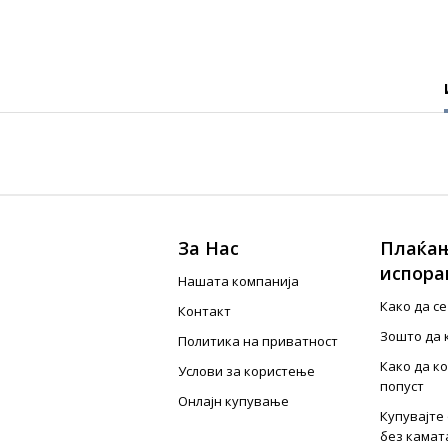
За Нас
Плаќањ
испора
Нашата компанија
Како да с
Контакт
Зошто да 
Политика на приватност
Како да к
Услови за користење
попуст
Онлајн купување
Купувајте 
без камат