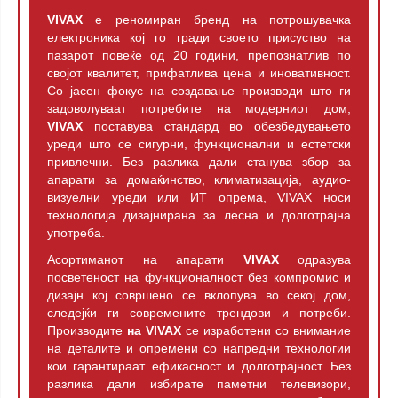
VIVAX
е реномиран бренд на потрошувачка
електроника кој го гради своето присуство на
пазарот повеќе од 20 години, препознатлив по
својот квалитет, прифатлива цена и иновативност.
Со јасен фокус на создавање производи што ги
задоволуваат потребите на модерниот дом,
VIVAX
поставува стандард во обезбедувањето
уреди што се сигурни, функционални и естетски
привлечни. Без разлика дали станува збор за
апарати за домаќинство, климатизација, аудио-
визуелни уреди или ИТ опрема, VIVAX носи
технологија дизајнирана за лесна и долготрајна
употреба.
Асортиманот на апарати
VIVAX
одразува
посветеност на функционалност без компромис и
дизајн кој совршено се вклопува во секој дом,
следејќи ги современите трендови и потреби.
Производите
на VIVAX
се изработени со внимание
на деталите и опремени со напредни технологии
кои гарантираат ефикасност и долготрајност. Без
разлика дали избирате паметни телевизори,