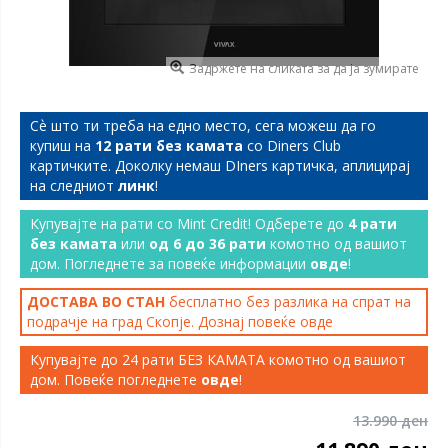
Задржете на сликата за да ја зумирате
Сѐ што ти треба на едно место, сега можеш да го
купиш на
12 рати без камата
со Diners Club
картичките. Доколку немаш DIners картичка, аплицирај
на следниот
линк
!
Купувајте на рати со Mint Credit! Одберете до
4 рати
без камата
или
од 6 до 36 рати
комотно од вашиот
дом. Погледнете за повеќе информации
овде
!
ДОСТАВА ВО СТАН
бесплатно без разлика на спрат на
подрачје на град Скопје. Дознај повеќе
овде
Купувајте до 24 рати БЕЗ КАМАТА комотно од вашиот
дом. Повеќе погледнете
овде
!
13.990 ден