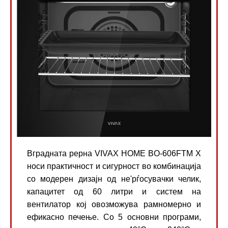
Вградната рерна VIVAX HOME BO-606FTM X
носи практичност и сигурност во комбинација
со модерен дизајн од не'рѓосувачки челик,
капацитет од 60 литри и систем на
вентилатор кој овозможува рамномерно и
ефикасно печење. Со 5 основни програми,