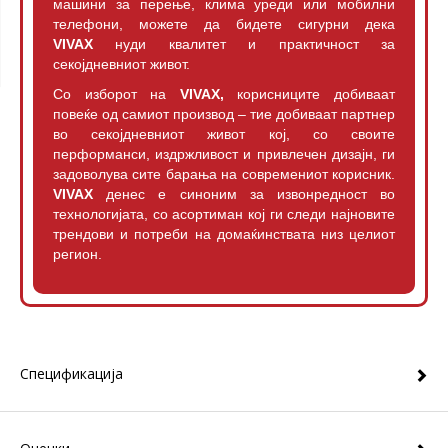
машини за перење, клима уреди или мобилни
телефони, можете да бидете сигурни дека
VIVAX
нуди квалитет и практичност за
секојдневниот живот.
Со изборот на
VIVAX,
корисниците добиваат
повеќе од самиот производ – тие добиваат партнер
во секојдневниот живот кој, со своите
перформанси, издржливост и привлечен дизајн, ги
задоволува сите барања на современиот корисник.
VIVAX
денес е синоним за извонредност во
технологијата, со асортиман кој ги следи најновите
трендови и потреби на домаќинствата низ целиот
регион.
Спецификација