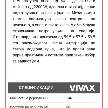
температурен опсег од 40°C до 240°C и
моќност од 2200 W, идеална е за секојдневно
подготвување на разни јадења. Механичкиот
тајмер овозможува лесна контрола на
печењето, а енергетската класа А обезбедува
економична потрошувачка на енергија.
Стандардните димензии од 59,5 x 57,5 ​​x 59,5
cm овозможуваат лесна интеграција во
секоја модерна кујна, што ја прави оваа
рерна практичен и естетски привлечен избор
за вашиот дом.
СПЕЦИФИКАЦИИ
Моќност на рерната (V)
240
Волумен на рерната (л)
60