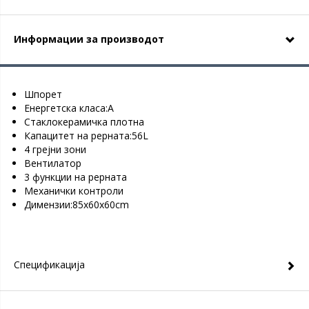
Информации за производот
Шпорет
Eнергетска класа:А
Стаклокерамичка плотна
Капацитет на рерната:56L
4 грејни зони
Вентилатор
3 функции на рерната
Механички контроли
Димензии:85х60х60cm
Спецификација