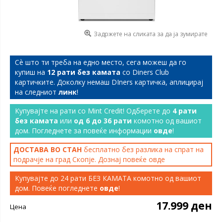
Задржете на сликата за да ја зумирате
Сѐ што ти треба на едно место, сега можеш да го
купиш на
12 рати без камата
со Diners Club
картичките. Доколку немаш DIners картичка, аплицирај
на следниот
линк
!
Купувајте на рати со Mint Credit! Одберете до
4 рати
без камата
или
од 6 до 36 рати
комотно од вашиот
дом. Погледнете за повеќе информации
овде
!
ДОСТАВА ВО СТАН
бесплатно без разлика на спрат на
подрачје на град Скопје. Дознај повеќе
овде
Купувајте до 24 рати БЕЗ КАМАТА комотно од вашиот
дом. Повеќе погледнете
овде
!
17.999 ден
Цена