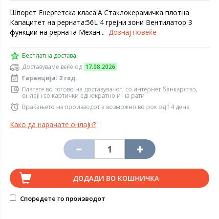
Шпорет Eнергетска класа:А Стаклокерамичка плотна
Капацитет на рерната:56L 4 грејни зони Вентилатор 3
функции на рерната Механ...
Дознај повеќе
Бесплатна достава
Доставуваме веќе од
17.08.2026
Гаранција: 2 год.
Платете во готово на доставувачот, со интернет банкарство,
онлајн со картички еднократно и на рати
Враќањето на производот е возможно во рок од 14 дена
Како да нарачате онлајн?
ДОДАДИ ВО КОШНИЧКА
Споредете го производот