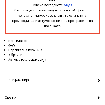
Повеќе погледнете
овде
.
*се однесува на производите кои на себе ја имаат
ознаката "Испорака веднаш". За останатите
производи важи датумот кој ви стои про правење на
нарачката.
Вентилатор
40W
Вертикална позиција
3 брзини
Автоматска осцилација
Спецификација
Оценки