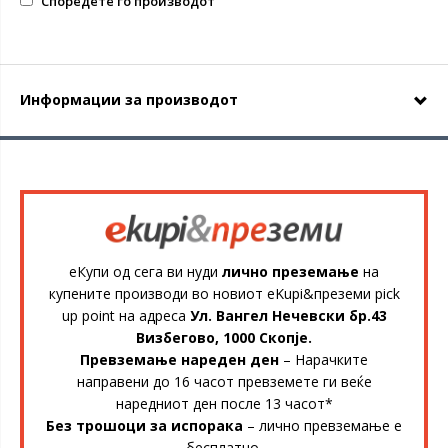
Споредете го производот
Информации за производот
еКупи од сега ви нуди
лично преземање
на
купените производи во новиот eKupi&преземи pick
up point на адреса
Ул. Вангел Нечевски бр.43
Визбегово, 1000 Скопје.
Превземање нареден ден
– Нарачките
направени до 16 часот превземете ги веќе
наредниот ден после 13 часот*
Без трошоци за испорака
– лично превземање е
бесплатно.