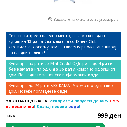
Задржете на сликата за да ја зумирате
Сѐ што ти треба на едно место, сега можеш да го
купиш на
12 рати без камата
со Diners Club
картичките. Доколку немаш DIners картичка, аплицирај
на следниот
линк
!
Купувајте на рати со Mint Credit! Одберете до
4 рати
без камата
или
од 6 до 36 рати
комотно од вашиот
дом. Погледнете за повеќе информации
овде
!
Купувајте до 24 рати БЕЗ КАМАТА комотно од вашиот
дом. Повеќе погледнете
овде
!
УЛОВ НА НЕДЕЛАТА:
Искористи попусти до 60%
+ 5%
во кошничка
! Дознај повеќе
овде
!
999 ден
Цена