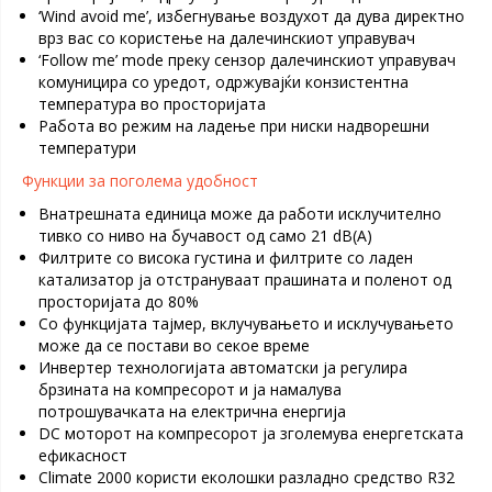
‘Wind avoid me’, избегнување воздухот да дува директно
врз вас со користење на далечинскиот управувач
‘Follow me’ mode преку сензор далечинскиот управувач
комуницира со уредот, одржувајќи конзистентна
температура во просторијата
Работа во режим на ладење при ниски надворешни
температури
Функции за поголема удобност
Внатрешната единица може да работи исклучително
тивко со ниво на бучавост од само 21 dB(A)
Филтрите со висока густина и филтрите со ладен
катализатор ја отстрануваат прашината и поленот од
просторијата до 80%
Со функцијата тајмер, вклучувањето и исклучувањето
може да се постави во секое време
Инвертер технологијата автоматски ја регулира
брзината на компресорот и ја намалува
потрошувачката на електрична енергија
DC моторот на компресорот ја зголемува енергетската
ефикасност
Climate 2000 користи еколошки разладно средство R32