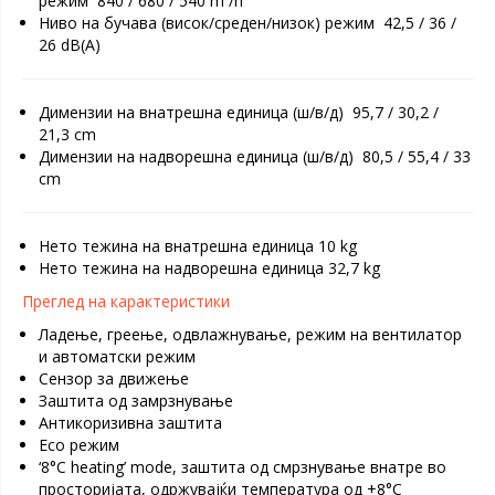
режим 840 / 680 / 540 m³/h
Ниво на бучава (висок/среден/низок) режим 42,5 / 36 /
26 dB(A)
Димензии на внатрешна единица (ш/в/д) 95,7 / 30,2 /
21,3 cm
Димензии на надворешна единица (ш/в/д) 80,5 / 55,4 / 33
cm
Нето тежина на внатрешна единица 10 kg
Нето тежина на надворешна единица 32,7 kg
Преглед на карактеристики
Ладење, греење, одвлажнување, режим на вентилатор
и автоматски режим
Сензор за движење
Заштита од замрзнување
Антикоризивна заштита
Eco режим
‘8°C heating’ mode, заштита од смрзнување внатре во
просторијата, одржувајќи температура од +8°C