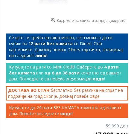
Задржете на сликата за да ја зумирате
Сѐ што ти треба на едно место, сега можеш да го
купиш на
12 рати без камата
со Diners Club
картичките. Доколку немаш DIners картичка, аплицирај
на следниот
линк
!
Купувајте на рати со Mint Credit! Одберете до
4 рати
без камата
или
од 6 до 36 рати
комотно од вашиот
дом. Погледнете за повеќе информации
овде
!
ДОСТАВА ВО СТАН
бесплатно без разлика на спрат на
подрачје на град Скопје. Дознај повеќе
овде
Купувајте до 24 рати БЕЗ КАМАТА комотно од вашиот
дом. Повеќе погледнете
овде
!
59.999 ден