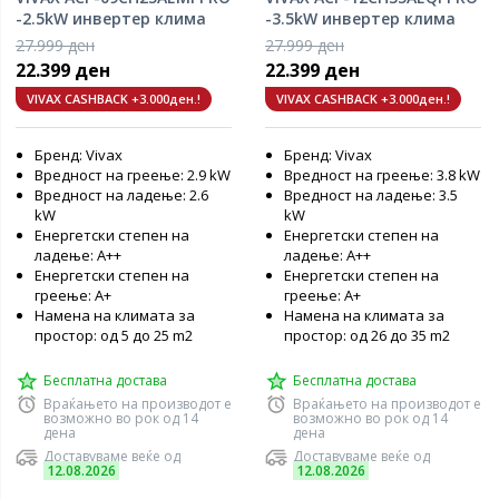
-2.5kW инвертер клима
-3.5kW инвертер клима
уред
уред
27.999 ден
27.999 ден
22.399 ден
22.399 ден
VIVAX CASHBACK +3.000ден.!
VIVAX CASHBACK +3.000ден.!
Бренд: Vivax
Бренд: Vivax
Вредност на греење: 2.9 kW
Вредност на греење: 3.8 kW
Вредност на ладење: 2.6
Вредност на ладење: 3.5
kW
kW
Енергетски степен на
Енергетски степен на
ладење: А++
ладење: А++
Енергетски степен на
Енергетски степен на
греење: А+
греење: А+
Намена на климата за
Намена на климата за
простор: од 5 до 25 m2
простор: од 26 до 35 m2
Бесплатна достава
Бесплатна достава
Враќањето на производот е
Враќањето на производот е
возможно во рок од 14
возможно во рок од 14
дена
дена
Доставуваме веќе од
Доставуваме веќе од
12.08.2026
12.08.2026