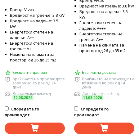
Бренд: Vivax
Вредност на греење: 3.8 kW
Бренд: Vivax
Вредност на ладење: 3.5
Вредност на греење: 3.8 kW
kW
Вредност на ладење: 3.5
Енергетски степен на
kW
ладење: A+++
Енергетски степен на
Енергетски степен на
ладење: А++
греење: А++
Енергетски степен на
Намена на климата за
греење: А+
простор: од 26 до 35 m2
Намена на климата за
простор: од 26 до 35 m2
Бесплатна достава
Бесплатна достава
Враќањето на производот е
Враќањето на производот е
возможно во рок од 14
возможно во рок од 14
дена
дена
Доставуваме веќе од
Доставуваме веќе од
12.08.2026
11.08.2026
Споредете го
Споредете го
производот
производот