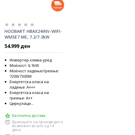
HOOBART HBAX24INV-WIFI-
WMSE7 ME, 7.2/7.3kW
Инвертер клима уред
54.999 ден
Инвертер клима уред
Моќност: 6.1kW
Моќност ладење/греење:
7200/7300W
Енергетска класа на
ладење: A+++
Енергетска класа на
греење: A++
Циркулаци...
Бесплатна достава
Враќањето на производот е
возможно во рок од 14
дена