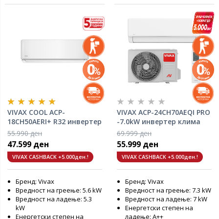
VIVAX COOL ACP-
VIVAX ACP-24CH70AEQI PRO
18CH50AERI+ R32 инвертер
-7.0kW инвертер клима
клима уред
уред
55.990 ден
69.999 ден
47.599 ден
55.999 ден
VIVAX CASHBACK +5.000ден.!
VIVAX CASHBACK +5.000ден.!
Бренд: Vivax
Бренд: Vivax
Вредност на греење: 5.6 kW
Вредност на греење: 7.3 kW
Вредност на ладење: 5.3
Вредност на ладење: 7 kW
kW
Енергетски степен на
Енергетски степен на
ладење: А++