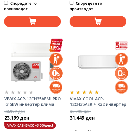
Споредете го
Споредете го
производот
производот
VIVAX ACP-12CH35AEMI PRO
VIVAX COOL ACP-
-3.5kW инвертер клима
12CH35AERI+ R32 инвертер
уред
клима уред
28.999 ден
36.990 ден
23.199 ден
31.449 ден
VIVAX CASHBACK +3.000ден.!