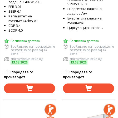
ладење:3.40kW, А++
5.2KW1.3-5.3
EER 3.01
Енергетска класа на
SEER 6.1
ладење:А++
Капацитет на
Енергетска класа на
греење:3.42kW А+
греење:А+
COP 3.4
Циркулација на воз...
SCOP 4,0
Бесплатна достава
Бесплатна достава
Враќањето на производот е
Враќањето на производот е
возможно во рок од 14
возможно во рок од 14
дена
дена
Доставуваме веќе од
Доставуваме веќе од
13.08.2026
13.08.2026
Споредете го
Споредете го
производот
производот