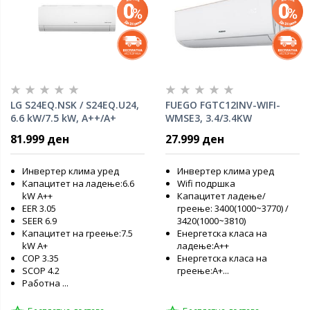
LG S24EQ.NSK / S24EQ.U24,
FUEGO FGTC12INV-WIFI-
6.6 kW/7.5 kW, А++/A+
WMSE3, 3.4/3.4KW
Инвертер клима уред
81.999 ден
27.999 ден
Инвертер клима уред
Инвертер клима уред
Капацитет на ладење:6.6
Wifi подршка
kW А++
Капацитет ладење/
EER 3.05
греење: 3400(1000~3770) /
SEER 6.9
3420(1000~3810)
Капацитет на греење:7.5
Енергетска класа на
kW А+
ладење:А++
COP 3.35
Енергетска класа на
SCOP 4.2
греење:А+...
Работна ...