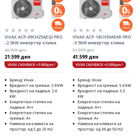
VIVAX ACP-09CH25AEQI PRO
VIVAX ACP-18CH50AEMI PRO
-2.5kW инвертер клима
-5.5kW инвертер клима
уред
уред
26.999 ден
51.999 ден
21.599 ден
41.599 ден
VIVAX CASHBACK +3.000ден.!
VIVAX CASHBACK +5.000ден.!
Бренд: Vivax
Бренд: Vivax
Вредност на греење: 2.9 kW
Вредност на греење: 5.6 kW
Вредност на ладење: 2.6
Вредност на ладење: 5.3
kW
kW
Енергетски степен на
Енергетски степен на
ладење: А++
ладење: А++
Енергетски степен на
Енергетски степен на
греење: А+
греење: А+
Намена на климата за
Намена на климата за
простор: од 5 до 25 m2
простор: од 36 до 50 m2