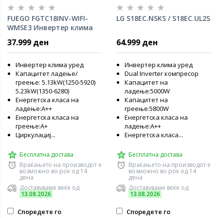
FUEGO FGTC18INV-WIFI-
LG S18EC.NSKS / S18EC.UL2S
WMSE3 Инвертер клима
уред
37.999 ден
64.999 ден
Инвертер клима уред
Инвертер клима уред
Капацитет ладење/
Dual Inverter компресор
греење: 5.13kW(1250-5920)
Капацитет на
5.23kW(1350-6280)
ладење:5000W
Енергетска класа на
Капацитет на
ладење:А++
греење:5800W
Енергетска класа на
Енергетска класа на
греење:А+
ладење:А++
Циркулациј...
Енергетска класа...
Бесплатна достава
Бесплатна достава
Враќањето на производот е
Враќањето на производот е
возможно во рок од 14
возможно во рок од 14
дена
дена
Доставуваме веќе од
Доставуваме веќе од
13.08.2026
13.08.2026
Споредете го
Споредете го