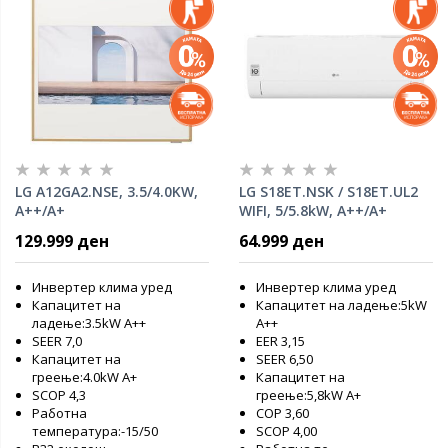
LG A12GA2.NSE, 3.5/4.0KW,
LG S18ET.NSK / S18ET.UL2
A++/A+
WIFI, 5/5.8kW, A++/A+
129.999 ден
64.999 ден
Инвертер клима уред
Инвертер клима уред
Капацитет на
Капацитет на ладење:5kW
ладење:3.5kW А++
А++
SEER 7,0
EER 3,15
Капацитет на
SEER 6,50
греење:4.0kW А+
Капацитет на
SCOP 4,3
греење:5,8kW А+
Работна
COP 3,60
температура:-15/50
SCOP 4,00