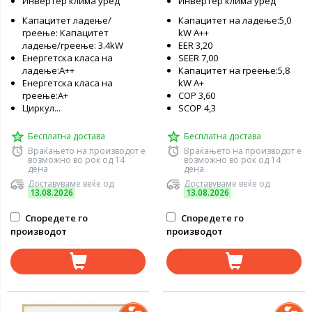
Инвертер клима уред
Инвертер клима уред
Капацитет ладење/
Капацитет на ладење:5,0
греење: Капацитет
kW А++
ладење/греење: 3.4kW
EER 3,20
Енергетска класа на
SEER 7,00
ладење:А++
Капацитет на греење:5,8
Енергетска класа на
kW А+
греење:А+
COP 3,60
Циркул...
SCOP 4,3
Бесплатна достава
Бесплатна достава
Враќањето на производот е
Враќањето на производот е
возможно во рок од 14
возможно во рок од 14
дена
дена
Доставуваме веќе од
Доставуваме веќе од
13.08.2026
13.08.2026
Споредете го
Споредете го
производот
производот