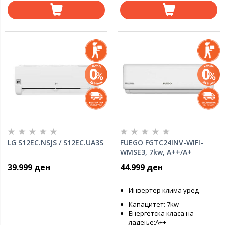
LG S12EC.NSJS / S12EC.UA3S
FUEGO FGTC24INV-WIFI-
WMSE3, 7kw, А++/A+
Инвертер клима уред
39.999 ден
44.999 ден
Инвертер клима уред
Капацитет: 7kw
Енергетска класа на
ладење:А++