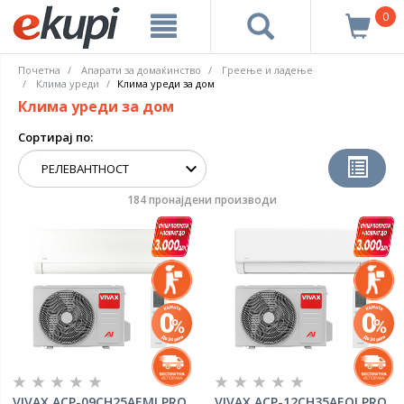
0
Почетна
Апарати за домаќинство
Греење и ладење
Клима уреди
Клима уреди за дом
Клима уреди за дом
Сортирај по:
184 пронајдени производи
VIVAX ACP-09CH25AEMI PRO
VIVAX ACP-12CH35AEQI PRO