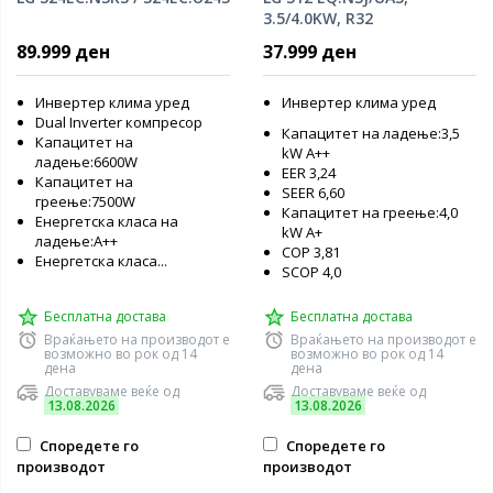
3.5/4.0KW, R32
89.999 ден
37.999 ден
Инвертер клима уред
Инвертер клима уред
Dual Inverter компресор
Капацитет на ладење:3,5
Капацитет на
kW А++
ладење:6600W
EER 3,24
Капацитет на
SEER 6,60
греење:7500W
Капацитет на греење:4,0
Енергетска класа на
kW А+
ладење:А++
COP 3,81
Енергетска класа...
SCOP 4,0
Бесплатна достава
Бесплатна достава
Враќањето на производот е
Враќањето на производот е
возможно во рок од 14
возможно во рок од 14
дена
дена
Доставуваме веќе од
Доставуваме веќе од
13.08.2026
13.08.2026
Споредете го
Споредете го
производот
производот