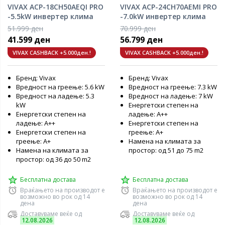
VIVAX ACP-18CH50AEQI PRO
VIVAX ACP-24CH70AEMI PRO
-5.5kW инвертер клима
-7.0kW инвертер клима
уред
уред
51.999 ден
70.999 ден
41.599 ден
56.799 ден
VIVAX CASHBACK +5.000ден.!
VIVAX CASHBACK +5.000ден.!
Бренд: Vivax
Бренд: Vivax
Вредност на греење: 5.6 kW
Вредност на греење: 7.3 kW
Вредност на ладење: 5.3
Вредност на ладење: 7 kW
kW
Енергетски степен на
Енергетски степен на
ладење: А++
ладење: А++
Енергетски степен на
Енергетски степен на
греење: А+
греење: А+
Намена на климата за
Намена на климата за
простор: од 51 до 75 m2
простор: од 36 до 50 m2
Бесплатна достава
Бесплатна достава
Враќањето на производот е
Враќањето на производот е
возможно во рок од 14
возможно во рок од 14
дена
дена
Доставуваме веќе од
Доставуваме веќе од
12.08.2026
12.08.2026