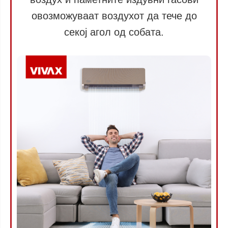
овозможуваат воздухот да тече до
секој агол од собата.