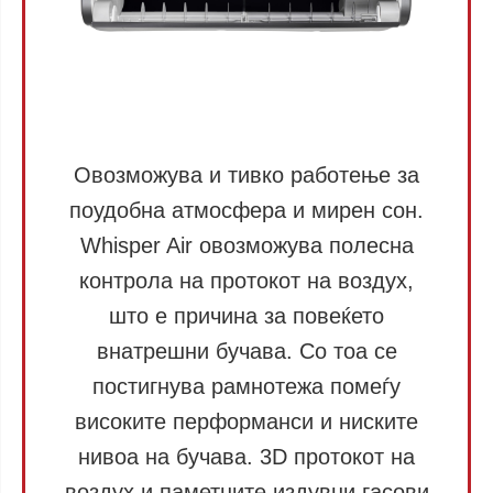
Овозможува и тивко работење за
поудобна атмосфера и мирен сон.
Whisper Air овозможува полесна
контрола на протокот на воздух,
што е причина за повеќето
внатрешни бучава. Со тоа се
постигнува рамнотежа помеѓу
високите перформанси и ниските
нивоа на бучава. 3D протокот на
воздух и паметните издувни гасови