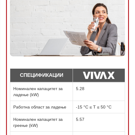
СПЕЦИФИКАЦИИ
Номинален капацитет за
5.28
ладење (kW)
Работна област за ладење
-15 °C ≤ T ≤ 50 °C
Номинален капацитет за
5.57
греење (kW)