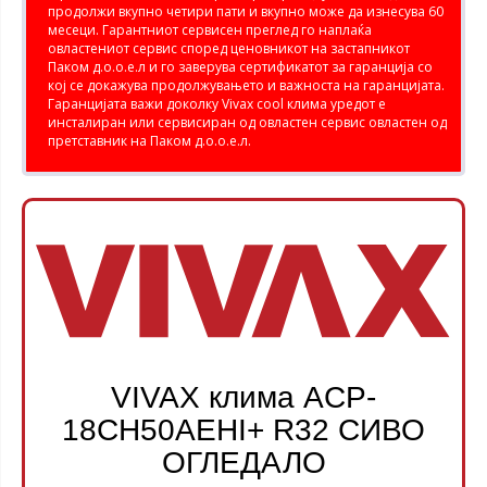
продолжи вкупно четири пати и вкупно може да изнесува 60
месеци. Гарантниот сервисен преглед го наплаќа
овластениот сервис според ценовникот на застапникот
Паком д.о.о.е.л и го заверува сертификатот за гаранција со
кој се докажува продолжувањето и важноста на гаранцијата.
Гаранцијата важи доколку Vivax cool клима уредот е
инсталиран или сервисиран од овластен сервис овластен од
претставник на Паком д.о.о.е.л.
VIVAX клима ACP-
18CH50AEHI+ R32 СИВО
ОГЛЕДАЛО