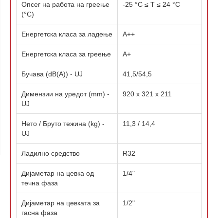
Опсег на работа на греење
-25 °C ≤ T ≤ 24 °C
(°C)
Енергетска класа за ладење
А++
Енергетска класа за греење
А+
Бучава (dB(A)) - UJ
41,5/54,5
Димензии на уредот (mm) -
920 x 321 x 211
UJ
Нето / Бруто тежина (kg) -
11,3 / 14,4
UJ
Ладилно средство
R32
Дијаметар на цевка од
1/4"
течна фаза
Дијаметар на цевката за
1/2"
гасна фаза