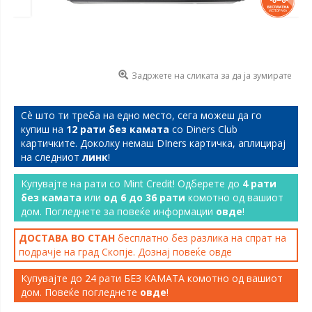
Задржете на сликата за да ја зумирате
Сѐ што ти треба на едно место, сега можеш да го
купиш на
12 рати без камата
со Diners Club
картичките. Доколку немаш DIners картичка, аплицирај
на следниот
линк
!
Купувајте на рати со Mint Credit! Одберете до
4 рати
без камата
или
од 6 до 36 рати
комотно од вашиот
дом. Погледнете за повеќе информации
овде
!
ДОСТАВА ВО СТАН
бесплатно без разлика на спрат на
подрачје на град Скопје. Дознај повеќе
овде
Купувајте до 24 рати БЕЗ КАМАТА комотно од вашиот
дом. Повеќе погледнете
овде
!