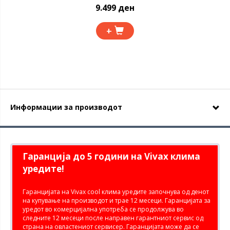
9.499 ден
+
Информации за производот
Гаранција до 5 години на Vivax клима
уредите!
Гаранцијата на Vivax cool клима уредите започнува од денот
на купување на производот и трае 12 месеци. Гаранцијата за
уредот во комерцијална употреба се продолжува во
следните 12 месеци после направен гарантниот сервис од
страна на овластениот сервисер. Гаранцијата може да се