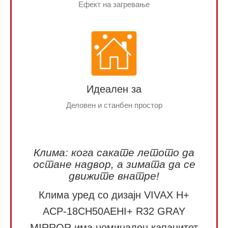
Ефект на загревање
Идеален за
Деловен и станбен простор
Клима: кога сакате летото да
остане надвор, а зимата да се
движите внатре!
Клима уред со дизајн VIVAX H+
ACP-18CH50AEHI+ R32 GRAY
MIRROR има номинален капацитет