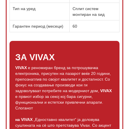
Тип на уред
Сплит систем
монтиран на ѕид
Гарантен период (месеци)
60
ЗА VIVAX
VIVAX
е реномиран бренд за потрошувачка
електроника, присутен на пазарот веќе 20 години,
препознатлив по својот квалитет и достапност. Со
фокус на создавање производи кои ги
задоволуваат потребите на модерниот дом,
VIVAX
е првиот избор за секој кој бара сигурни,
функционални и естетски привлечни апарати.
Слоганот
на VIVAX
„Едноставно квалитет“ ја доловува
суштината на сè што претставува Vivax. Со акцент