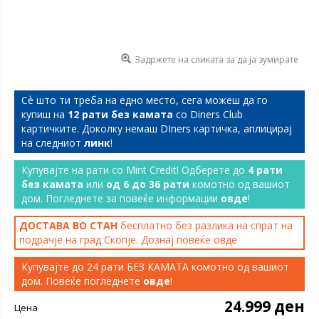
Задржете на сликата за да ја зумирате
Сѐ што ти треба на едно место, сега можеш да го
купиш на
12 рати без камата
со Diners Club
картичките. Доколку немаш DIners картичка, аплицирај
на следниот
линк
!
Купувајте на рати со Mint Credit! Одберете до
4 рати
без камата
или
од 6 до 36 рати
комотно од вашиот
дом. Погледнете за повеќе информации
овде
!
ДОСТАВА ВО СТАН
бесплатно без разлика на спрат на
подрачје на град Скопје. Дознај повеќе
овде
Купувајте до 24 рати БЕЗ КАМАТА комотно од вашиот
дом. Повеќе погледнете
овде
!
24.999 ден
Цена