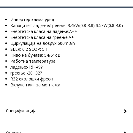
Инвертер клима уред
Капацитет ладење/греење: 3.4kW(0.8-3.8) 3.5kW(0.8-4.0)
Енергетска класа на ладење:А++
Енергетска класа на греење:А+
Циркулација на воздух 600m3/h
SEER: 6.2 SCOP: 5.1
Ниво на бучава: 54/61dB
Работна температура:
ладење:-15~49?
греење:-20~32?
R32 еколошки фреон
Вклучен кит за монтажа
Спецификација
Оценки