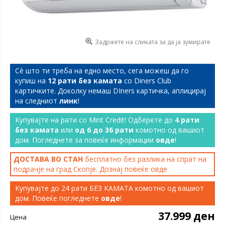
Задржете на сликата за да ја зумирате
Сѐ што ти треба на едно место, сега можеш да го
купиш на
12 рати без камата
со Diners Club
картичките. Доколку немаш DIners картичка, аплицирај
на следниот
линк
!
Купувајте на рати со Mint Credit! Одберете до
4 рати
без камата
или
од 6 до 36 рати
комотно од вашиот
дом. Погледнете за повеќе информации
овде
!
ДОСТАВА ВО СТАН
бесплатно без разлика на спрат на
подрачје на град Скопје. Дознај повеќе
овде
Купувајте до 24 рати БЕЗ КАМАТА комотно од вашиот
дом. Повеќе погледнете
овде
!
37.999 ден
Цена