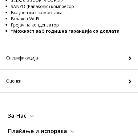
SEER: 6.3 SCOP: 4 COP:3.7
SANYO (Panasonic) компресор
Вклучен кит за монтажа
Вграден Wi-Fi
Грејач на кондензатор
*Можност за 5 годишна гаранција со доплата
Спецификација
Оценки
За Нас
Плаќање и испорака