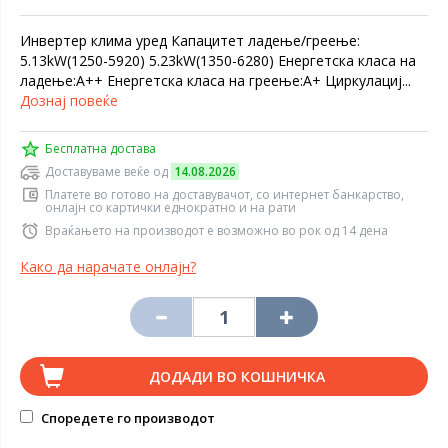
Инвертер клима уред Капацитет ладење/греење:
5.13kW(1250-5920) 5.23kW(1350-6280) Енергетска класа на
ладење:А++ Енергетска класа на греење:А+ Циркулациј...
Дознај повеќе
Бесплатна достава
Доставуваме веќе од
14.08.2026
Платете во готово на доставувачот, со интернет банкарство,
онлајн со картички еднократно и на рати
Враќањето на производот е возможно во рок од 14 дена
Како да нарачате онлајн?
ДОДАДИ ВО КОШНИЧКА
Споредете го производот