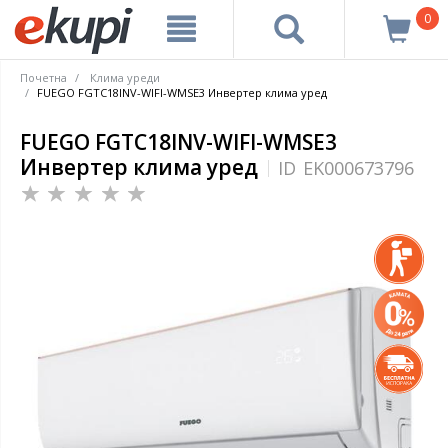
0
Почетна
Клима уреди
FUEGO FGTC18INV-WIFI-WMSE3 Инвертер клима уред
FUEGO FGTC18INV-WIFI-WMSE3
Инвертер клима уред
ID
EK000673796