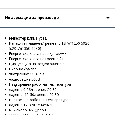
Информации за производот
Инвертер клима уред
Капацитет ладење/греење: 5.13kW(1250-5920)
5.23kW(1350-6280)
Енергетска класа на ладење:А++
Енергетска класа на греење:А+
Циркулација на воздух 800m3/h
Ниво на бучава
внатрешна:22~40dB
надворешна:50dB
Надворешна работна температура:
ладење:0-53/греење:-20-30
ладење:-15-50/греење:20-30
Внатрешна работна температура:
ладење:17-32/грење:0-30
R32 еколошки фреон