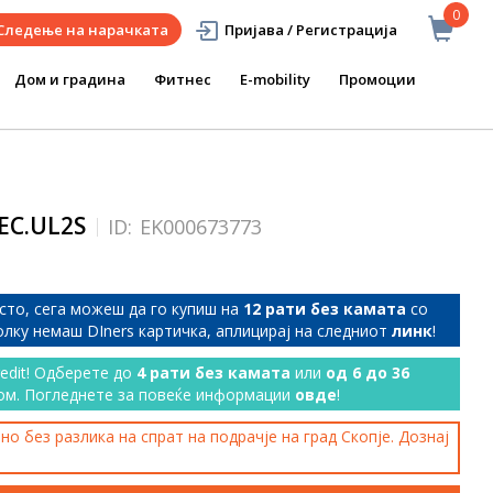
0
Следење на нарачката
Пријава / Регистрација
Дом и градина
Фитнес
E-mobility
Промоции
8EC.UL2S
ID:
EK000673773
сто, сега можеш да го купиш на
12 рати без камата
со
колку немаш DIners картичка, аплицирај на следниот
линк
!
redit! Одберете до
4 рати без камата
или
од 6 до 36
ом. Погледнете за повеќе информации
овде
!
о без разлика на спрат на подрачје на град Скопје. Дознај