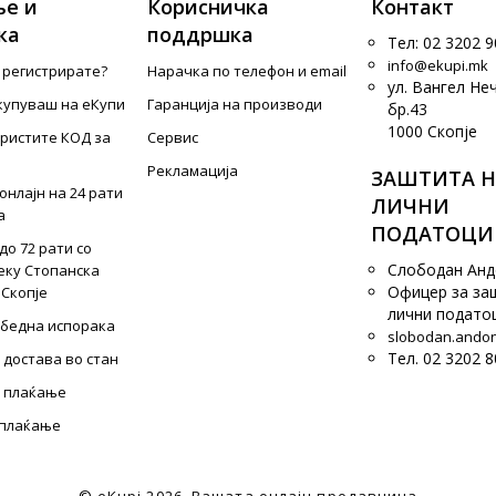
е и
Корисничка
Контакт
ка
поддршка
Тел: 02 3202 9
info@ekupi.mk
е регистрирате?
Нарачка по телефон и еmail
ул. Вангел Не
купуваш на еКупи
Гаранција на производи
бр.43
1000 Скопје
ористите КОД за
Сервис
Рекламација
ЗАШТИТА Н
онлајн на 24 рати
ЛИЧНИ
а
ПОДАТОЦИ
до 72 рати со
Слободан Ан
еку Стопанска
Офицер за за
 Скопје
лични подато
збедна испорака
slobodan.ando
Тел. 02 3202 8
 достава во стан
 плаќање
 плаќање