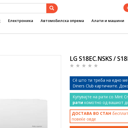
g
Електроника
Автомобилска опрема
Алати и машини
LG S18EC.NSKS / S1
Сѐ што ти треба на едно ме
Diners Club картичките. До
Купувајте на рати со Mint C
рати
комотно од вашиот д
ДОСТАВА ВО СТАН
бесплатн
повеќе
овде