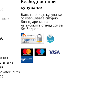
Безбедност при
купување
00
Вашето онлајн купување
го извршувате сигурно
чевски
благодарение на
највисоките стандарди за
безбедност.
А
донов
штита на
ци
nov@ekupi.mk
07