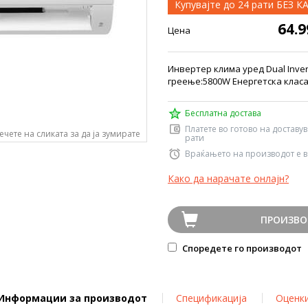
Купувајте до 24 рати БЕЗ 
64.
Цена
Инвертер клима уред Dual Inve
греење:5800W Енергетска класа
Бесплатна достава
Платете во готово на доставу
ечете на сликата за да ја зумирате
рати
Враќањето на производот е в
Како да нарачате онлајн?
ПРОИЗВО
Споредете го производот
Информации за производот
Спецификација
Оценк