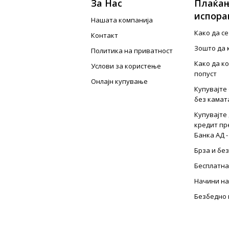
За Нас
Плаќањ
испора
Нашата компанија
Како да с
Контакт
Зошто да 
Политика на приватност
Како да к
Услови за користење
попуст
Онлајн купување
Купувајте 
без камат
Купувајте 
кредит пр
Банка АД -
Брза и бе
Бесплатна
Начини на
Безбедно