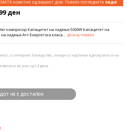
КАМАТА комотно од вашиот дом. Повеќе погледнете
овде
!
999 ден
rter компресор Капацитет на ладење:5000W Капацитет на
 на ладење:А++ Енергетска класа...
Дознај повеќе
вачот, со интернет банкарство, онлајн со картички еднократно и на
озможно во рок од 14 дена
ДОТ НЕ Е ДОСТАПЕН
и