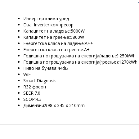
Инвертер клима уред
Dual Inverter компресор
Капацитет на ладење:5000W
Капацитет на греење:5800W
Енергетска класа на ладење:А++
Енергетска класа на греење:А+
Годишна потрошувачка на енергија(ладење):250kWh
Годишна потрошувачка на енергија(греење):1270kWh
Ниво на бучава:44dB
WiFi
Smart Diagnosis
R32 фреон
SEER:7.0
SCOP:4.3
Димензии:998 x 345 x 210mm