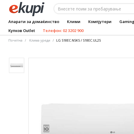
Апарати за домаќинство
Клими
Компјутери
Gamin
Купков Outlet
Телефон: 02 3202 900
Почетна
Клима уреди
LG S18EC.NSKS / S18EC.UL2S