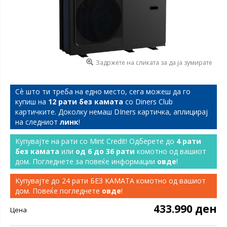
Задржете на сликата за да ја зумирате
Сѐ што ти треба на едно место, сега можеш да го
купиш на
12 рати без камата
со Diners Club
картичките. Доколку немаш DIners картичка, аплицирај
на следниот
линк
!
Купувајте на рати со Mint Credit! Одберете до
4 рати
без камата
или
од 6 до 36 рати
комотно од вашиот
дом. Погледнете за повеќе информации
овде
!
Купувајте до 24 рати БЕЗ КАМАТА комотно од вашиот
дом. Повеќе погледнете
овде
!
433.990 ден
Цена