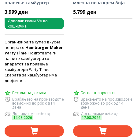
правење хамбургер
млечна пена крем боја
(црвен)
3.999 ден
5.799 ден
Дополнителни 5% во
кошничка
Организирајте супер вкусна
вечера со
Hamburger Maker
Party Time
! Подгответе ги
вашите хамбургери со
апаратот за правење
хамбургери Party Time.
Скарата за хамбургер има
двојни не...
Бесплатна достава
Бесплатна достава
Враќањето на производот е
Враќањето на производот е
возможно во рок од 14
возможно во рок од 14
дена
дена
Доставуваме веќе од
Доставуваме веќе од
14.08.2026
17.08.2026