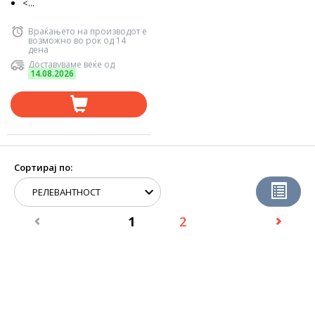
<...
Враќањето на производот е
возможно во рок од 14
дена
Доставуваме веќе од
14.08.2026
Сортирај по:
1
2