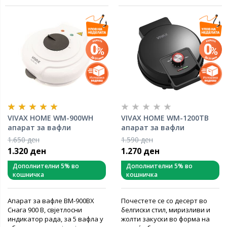
VIVAX HOME WM-900WH
VIVAX HOME WM-1200TB
апарат за вафли
апарат за вафли
1.650 ден
1.590 ден
1.320 ден
1.270 ден
Дополнителни 5% во
Дополнителни 5% во
кошничка
кошничка
Апарат за вафле ВМ-900ВХ
Почестете се со десерт во
Снага 900 В, свјетлосни
белгиски стил, миризливи и
индикатор рада, за 5 вафла у
жолти закуски во форма на