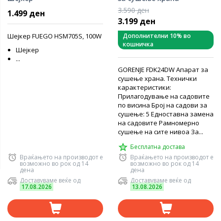
3.590 ден
1.499 ден
3.199 ден
Шејкер FUEGO HSM705S, 100W
Дополнителни 10% во
кошничка
Шејкер
...
GORENJE FDK24DW Апарат за
сушење храна. Технички
карактеристики:
Прилагодување на садовите
по висина Број на садови за
сушење: 5 Едноставна замена
на садовите Рамномерно
сушење на сите нивоа За...
Бесплатна достава
Враќањето на производот е
Враќањето на производот е
возможно во рок од 14
возможно во рок од 14
дена
дена
Доставуваме веќе од
Доставуваме веќе од
17.08.2026
13.08.2026