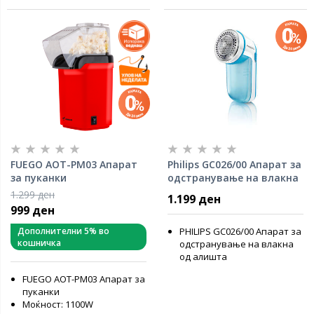
FUEGO AOT-PM03 Апарат
Philips GC026/00 Апарат за
за пуканки
одстранување на влакна
од алишта
1.299 ден
1.199 ден
999 ден
Дополнителни 5% во
PHILIPS GC026/00 Апарат за
кошничка
одстранување на влакна
од алишта
FUEGO AOT-PM03 Апарат за
пуканки
Моќност: 1100W