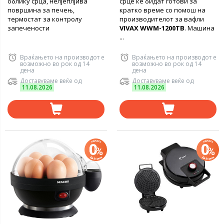
облику срца, нелјеплјива
срце ќе бидат готови за
површина за печењ,
кратко време со помош на
термостат за контролу
производителот за вафли
запечености
VIVAX WWM-1200TB
. Машина
...
Враќањето на производот е
Враќањето на производот е
возможно во рок од 14
возможно во рок од 14
дена
дена
Доставуваме веќе од
Доставуваме веќе од
11.08.2026
11.08.2026