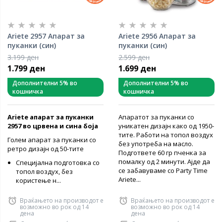
Ariete 2957 Апарат за
Ariete 2956 Апарат за
пуканки (син)
пуканки (син)
3.199 ден
2.599 ден
1.799 ден
1.699 ден
Дополнителни 5% во
Дополнителни 5% во
кошничка
кошничка
Ariete апарат за пуканки
Апаратот за пуканки со
2957 во црвена и сина боја
уникатен дизајн како од 1950-
тите. Работи на топол воздух
Голем апарат за пуканки со
без употреба на масло.
ретро дизајн од 50-тите
Подгответе 60 гр пченка за
помалку од 2 минути. Ајде да
Специјална подготовка со
се забавуваме со Party Time
топол воздух, без
Ariete...
користење н...
Враќањето на производот е
Враќањето на производот е
возможно во рок од 14
возможно во рок од 14
дена
дена