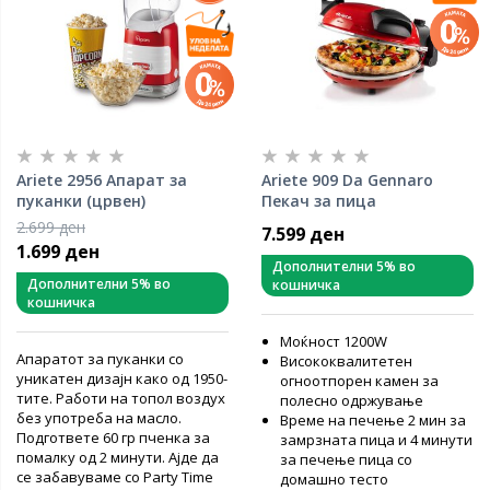
Ariete 2956 Апарат за
Ariete 909 Da Gennaro
пуканки (црвен)
Пекач за пица
2.699 ден
7.599 ден
1.699 ден
Дополнителни 5% во
Дополнителни 5% во
кошничка
кошничка
Моќност 1200W
Апаратот за пуканки со
Висококвалитетен
уникатен дизајн како од 1950-
огноотпорен камен за
тите. Работи на топол воздух
полесно одржување
без употреба на масло.
Време на печење 2 мин за
Подгответе 60 гр пченка за
замрзната пица и 4 минути
помалку од 2 минути. Ајде да
за печење пица со
се забавуваме со Party Time
домашно тесто