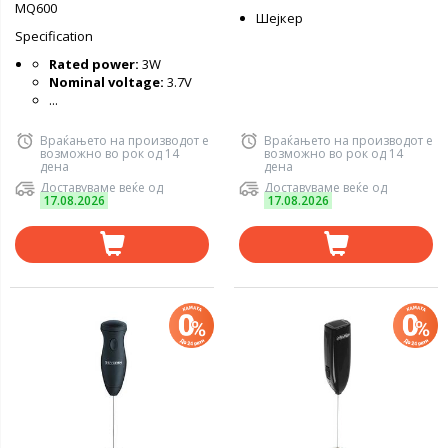
MQ600
Шејкер
Specification
Rated power:
3W
Nominal voltage:
3.7V
...
Враќањето на производот е
Враќањето на производот е
возможно во рок од 14
возможно во рок од 14
дена
дена
Доставуваме веќе од
Доставуваме веќе од
17.08.2026
17.08.2026