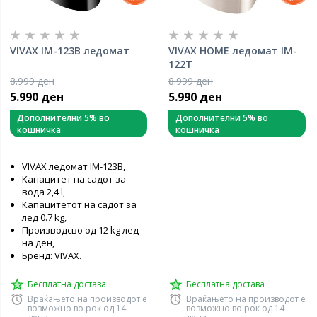
VIVAX IM-123B ледомат
VIVAX HOME ледомат IM-
122T
8.999 ден
8.999 ден
5.990 ден
5.990 ден
Дополнителни 5% во
Дополнителни 5% во
кошничка
кошничка
VIVAX ледомат IM-123B,
Капацитет на садот за
вода 2,4 l,
Капацитетот на садот за
лед 0.7 kg,
Производсво од 12 kg лед
на ден,
Бренд: VIVAX.
Бесплатна достава
Бесплатна достава
Враќањето на производот е
Враќањето на производот е
возможно во рок од 14
возможно во рок од 14