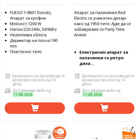
FUEGO Y-8601 Donuts,
Апарат за палачинки Red
Апарат за крофни
Electric со уникатен дизајн
Моќност:1200 W
како од 1950-тите. Ајде да се
Напон:220-240v, 50/60hz
забавуваме со Party Time
Нелеплива облога
Ariete!
Дијаметар на плоча:190
mm
Пластично тело
Електричен апарат за
палачинки со ретро
диза...
Враќањето на производот е
Враќањето на производот е
возможно во рок од 14
возможно во рок од 14
дена
дена
Доставуваме веќе од
Доставуваме веќе од
17.08.2026
11.08.2026