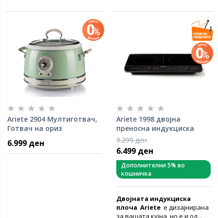
Ariete 2904 Мултиготвач,
Ariete 1998 двојна
Готвач на ориз
преносна индукциска
плотна
9.299 ден
6.999 ден
6.499 ден
Дополнителни 5% во
кошничка
Двојната индукциска
плоча
Ariete
е дизајнирана
за вашата кујна, но е и од...