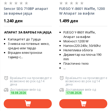
Sencor SEG 710BP апарат
FUEGO Y-8601 Waffle, 1200
за варење јајца
W Апарат за вафли
1.240 ден
1.499 ден
АПАРАТ ЗА ВАРЕЊЕ НА ЈАЈЦА
FUEGO Y-8601 Waffle,
Апарат за вафли
Капацитет до 7 јајца
Моќност:1200 W
3 нивоа на готвење: меко,
Напон:220-240v, 50/60hz
средно или тврдо
Нелеплива облога
Вграден електронски
Дијаметар на плоча:190
тајмер с...
mm
Пластично тело
...
Враќањето на производот е
Враќањето на производот е
возможно во рок од 14
возможно во рок од 14
дена
дена
Доставуваме веќе од
Доставуваме веќе од
18.08.2026
17.08.2026