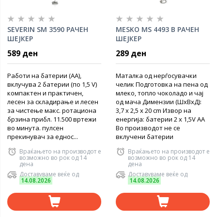
SEVERIN SM 3590 РАЧЕН
MESKO MS 4493 B РАЧЕН
ШЕЈКЕР
ШЕЈКЕР
589 ден
289 ден
Работи на батерии (AA),
Маталка од нерѓосувачки
вклучува 2 батерии (по 1,5 V)
челик Подготовка на пена од
компактен и практичен,
млеко, топло чоколадо и чај
лесен за складирање и лесен
од мача Димензии (ШхВхД):
за чистење макс. ротациона
3,7 x 2,5 x 20 cm Извор на
брзина прибл. 11.500 вртежи
енергија: батерии 2 x 1,5V AA
во минута. пулсен
Во производот не се
прекинувач за еднос...
вклучени батерии
Враќањето на производот е
Враќањето на производот е
возможно во рок од 14
возможно во рок од 14
дена
дена
Доставуваме веќе од
Доставуваме веќе од
14.08.2026
14.08.2026