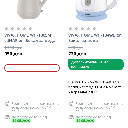
VIVAX HOME WH-100SM
VIVAX HOME WH-104WB ел.
LUNAR ел. Бокал за вода
Бокал за вода
1.190 ден
899 ден
950 ден
720 ден
Дополнителни 5% во
кошничка
Бокалот VIVAX WH-104WB со
капацитет од 1,0 л и моќност
на греење од 11...
Враќањето на производот е
Враќањето на производот е
возможно во рок од 14
возможно во рок од 14
дена
дена
Доставуваме веќе од
Доставуваме веќе од
10.08.2026
10.08.2026