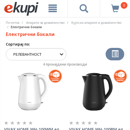
0
Почетна
Апарати за домаќинство
Кујнски апарати и домаќинство
Електрични бокали
Електрични бокали
Сортирај по:
4 пронајдени производи
VIVAX HOME WH-100WM ел.
VIVAX HOME WH-100BM ел.