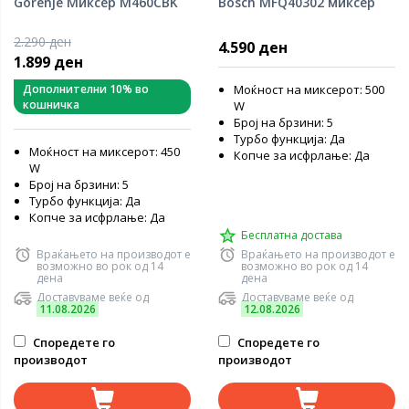
Gorenje Миксер M460CBK
Bosch MFQ40302 миксер
2.290 ден
4.590 ден
1.899 ден
Дополнителни 10% во
Моќност на миксерот: 500
кошничка
W
Број на брзини: 5
Турбо функција: Да
Моќност на миксерот: 450
Копче за исфрлање: Да
W
Број на брзини: 5
Турбо функција: Да
Копче за исфрлање: Да
Бесплатна достава
Враќањето на производот е
Враќањето на производот е
возможно во рок од 14
возможно во рок од 14
дена
дена
Доставуваме веќе од
Доставуваме веќе од
11.08.2026
12.08.2026
Споредете го
Споредете го
производот
производот