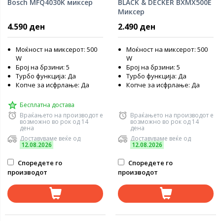
Bosch MFQ4030K миксер
BLACK & DECKER BXMX500E
Миксер
4.590 ден
2.490 ден
Моќност на миксерот: 500
Моќност на миксерот: 500
W
W
Број на брзини: 5
Број на брзини: 5
Турбо функција: Да
Турбо функција: Да
Копче за исфрлање: Да
Копче за исфрлање: Да
Бесплатна достава
Враќањето на производот е
Враќањето на производот е
возможно во рок од 14
возможно во рок од 14
дена
дена
Доставуваме веќе од
Доставуваме веќе од
12.08.2026
12.08.2026
Споредете го
Споредете го
производот
производот