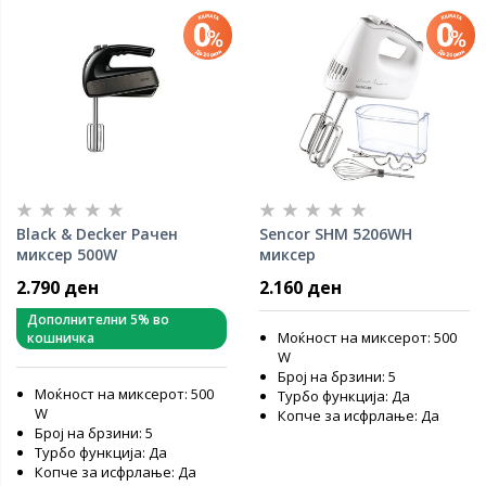
Black & Decker Рачен
Sencor SHM 5206WH
миксер 500W
миксер
2.790 ден
2.160 ден
Дополнителни 5% во
Моќност на миксерот: 500
кошничка
W
Број на брзини: 5
Моќност на миксерот: 500
Турбо функција: Да
W
Копче за исфрлање: Да
Број на брзини: 5
Турбо функција: Да
Копче за исфрлање: Да