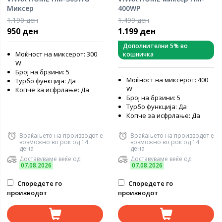
Миксер
400WP
1.190 ден
1.499 ден
950 ден
1.199 ден
Дополнителни 5% во
Моќност на миксерот: 300
кошничка
W
Број на брзини: 5
Моќност на миксерот: 400
Турбо функција: Да
W
Копче за исфрлање: Да
Број на брзини: 5
Турбо функција: Да
Копче за исфрлање: Да
Враќањето на производот е
Враќањето на производот е
возможно во рок од 14
возможно во рок од 14
дена
дена
Доставуваме веќе од
Доставуваме веќе од
07.08.2026
07.08.2026
Споредете го
Споредете го
производот
производот