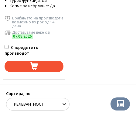
Турбо функција: Да
Копче за исфрлање: Да
Враќањето на производот е
возможно во рок од 14
дена
Доставуваме веќе од
07.08.2026
Споредете го
производот
Сортирај по: