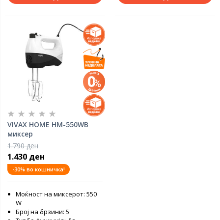
VIVAX HOME HM-550WB
миксер
1.790 ден
1.430 ден
-30% во кошничка!
Моќност на миксерот: 550
W
Број на брзини: 5