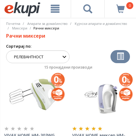
0
Почетна
Апарати за домаќинство
Кујнски апарати и домаќинство
Миксери
Рачни миксери
Рачни миксери
Сортирај по:
15 пронајдени производи
VIVAX HOME HM-303WG
VIVAX HOME миксер HM-