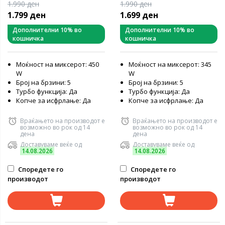
1.990 ден
1.990 ден
1.799 ден
1.699 ден
Дополнителни 10% во
Дополнителни 10% во
кошничка
кошничка
Моќност на миксерот: 450
Моќност на миксерот: 345
W
W
Број на брзини: 5
Број на брзини: 5
Турбо функција: Да
Турбо функција: Да
Копче за исфрлање: Да
Копче за исфрлање: Да
Враќањето на производот е
Враќањето на производот е
возможно во рок од 14
возможно во рок од 14
дена
дена
Доставуваме веќе од
Доставуваме веќе од
14.08.2026
14.08.2026
Споредете го
Споредете го
производот
производот