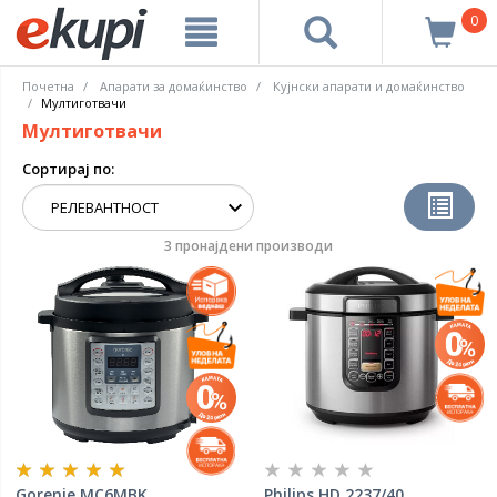
0
Почетна
Апарати за домаќинство
Кујнски апарати и домаќинство
Мултиготвачи
Мултиготвачи
Сортирај по:
3 пронајдени производи
Gorenje MC6MBK
Philips HD 2237/40