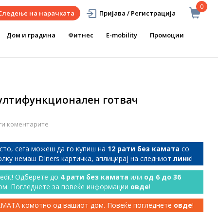
0
Следење на нарачката
Пријава / Регистрација
Дом и градина
Фитнес
E-mobility
Промоции
ултифункционален готвач
ги коментарите
сто, сега можеш да го купиш на
12 рати без камата
со
колку немаш DIners картичка, аплицирај на следниот
линк
!
redit! Одберете до
4 рати без камата
или
од 6 до 36
ом. Погледнете за повеќе информации
овде
!
КАМАТА комотно од вашиот дом. Повеќе погледнете
овде
!