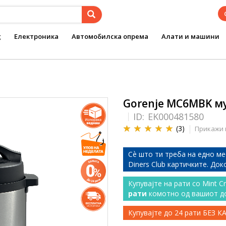
g
Електроника
Автомобилска опрема
Алати и машини
Gorenje MC6MBK м
ID:
EK000481580
(3)
Прикажи 
Сѐ што ти треба на едно ме
Diners Club картичките. До
Купувајте на рати со Mint C
рати
комотно од вашиот д
Купувајте до 24 рати БЕЗ 