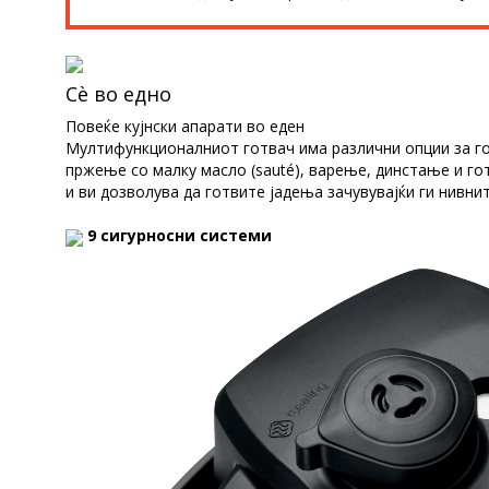
Сѐ во едно
Повеќе кујнски апарати во еден
Мултифункционалниот готвач има различни опции за го
пржење со малку масло (sauté), варење, динстање и гот
и ви дозволува да готвите јадења зачувувајќи ги нивнит
9 сигурносни системи