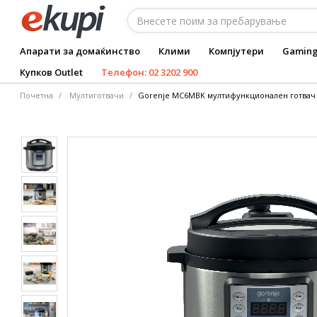
Апарати за домаќинство
Клими
Компјутери
Gamin
Купков Outlet
Телефон: 02 3202 900
Почетна
Мултиготвачи
Gorenje MC6MBK мултифункционален готвач