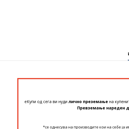
еКупи од сега ви нуди
лично преземање
на купени
Превземање нареден 
*се однесува на производите кои на себе ја 