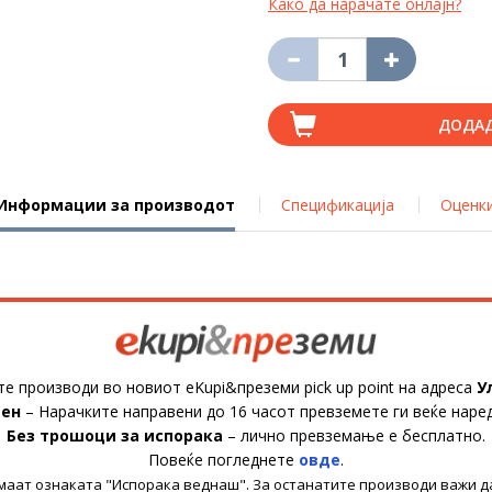
Како да нарачате онлајн?
ДОДА
Информации за производот
Спецификација
Оценк
те производи во новиот eKupi&преземи pick up point на адреса
У
ден
– Нарачките направени до 16 часот превземете ги веќе наре
Без трошоци за испорака
– лично превземање е бесплатно.
Повеќе погледнете
овде
.
имаат ознаката "Испорака веднаш". За останатите производи важи д