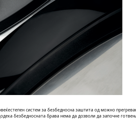
овеќестепен систем за безбедносна заштита од можно прегрева
 додека безбедносната брава нема да дозволи да започне готвењ