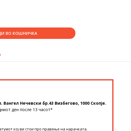
ДИ ВО КОШНИЧКА
и
л. Вангел Нечевски бр.43 Визбегово, 1000 Скопје.
дниот ден после 13 часот*
атумот кој ви стои про правење на нарачката.