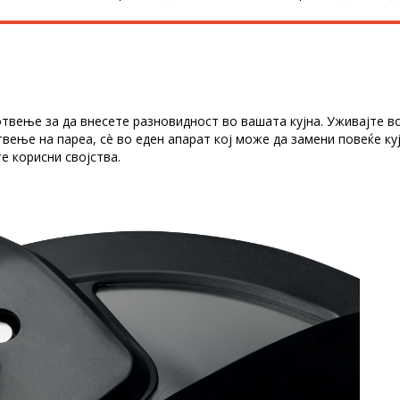
твење за да внесете разновидност во вашата кујна. Уживајте в
вење на пареа, сè во еден апарат кој може да замени повеќе ку
е корисни својства.