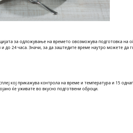
цијата за одложување на времето овозможува подготовка на о
 до 24 часа. Значи, за да заштедите време наутро можете да г
плеј кој прикажува контрола на време и температура и 15 одна
ојано ќе уживате во вкусно подготвени оброци.