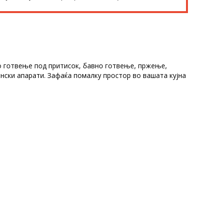
о готвење под притисок, бавно готвење, пржење,
јнски апарати. Зафаќа помалку простор во вашата кујна