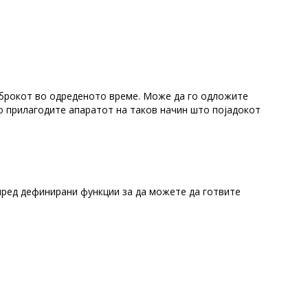
брокот во одреденото време. Може да го одложите
о прилагодите апаратот на таков начин што појадокот
пред дефинирани функции за да можете да готвите