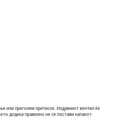
ње или преголем притисок. Издувниот вентил ќе
ето додека правилно не се постави капакот.