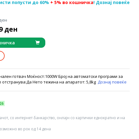
исти попусти до 60%
+ 5% во кошничка
! Дознај повеќе
 ден
99 ден
шничка
ален готвач Моќност:1000W Број на автоматски програми за
е отстранува:Да Нето тежина на апаратот: 5,8kg
Дознај повеќе
26
вачот, со интернет банкарство, онлајн со картички еднократно и на
озможно во рок од 14 дена