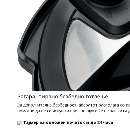
Загарантирано безбедно готвење
За дополнителна безбедност, апаратот располага со п
помогне да не се испушти врел воздух и ќе ве заштити
Тајмер за одложен почеток и до 24 часа