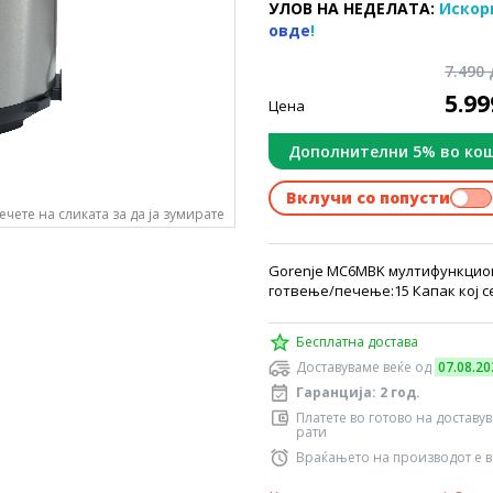
УЛОВ НА НЕДЕЛАТА:
Искор
овде
!
7.490
5.9
Цена
Дополнителни 5% во ко
Вклучи со попусти
ечете на сликата за да ја зумирате
Gorenje MC6MBK мултифункцион
готвење/печење:15 Капак кој с
Бесплатна достава
Доставуваме веќе од
07.08.20
Гаранција: 2 год.
Платете во готово на доставу
рати
Враќањето на производот е в