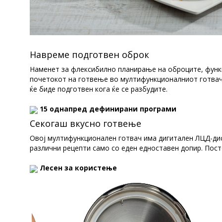
Навреме подготвен оброк
Наменет за флексибилно планирање на оброците, функ
почетокот на готвење во мултифункционалниот готвач и
ќе биде подготвен кога ќе се разбудите.
15 однапред дефинирани програми
Секогаш вкусно готвење
Овој мултифункционален готвач има дигитален ЛЦД-дис
различни рецепти само со еден едноставен допир. Пост
Лесен за користење