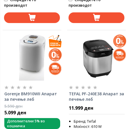
производот
производот
Gorenje BM910WII Aпарат
TEFAL PF-240E38 Апарат за
за печење леб
печење леб
5.590 ден
11.999 ден
5.099 ден
Дополнителни 5% во
Бренд: Tefal
кошничка
Моќност: 610 W