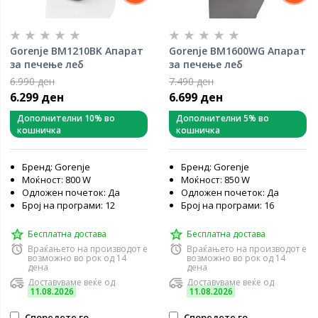
Gorenje BM1210BK Апарат
Gorenje BM1600WG Апарат
за печење леб
за печење леб
6.990 ден
7.490 ден
6.299 ден
6.699 ден
Дополнителни 10% во
Дополнителни 5% во
кошничка
кошничка
Бренд: Gorenje
Бренд: Gorenje
Моќност: 800 W
Моќност: 850 W
Одложен почеток: Да
Одложен почеток: Да
Број на програми: 12
Број на програми: 16
Бесплатна достава
Бесплатна достава
Враќањето на производот е
Враќањето на производот е
возможно во рок од 14
возможно во рок од 14
дена
дена
Доставуваме веќе од
Доставуваме веќе од
11.08.2026
11.08.2026
Споредете го
Споредете го