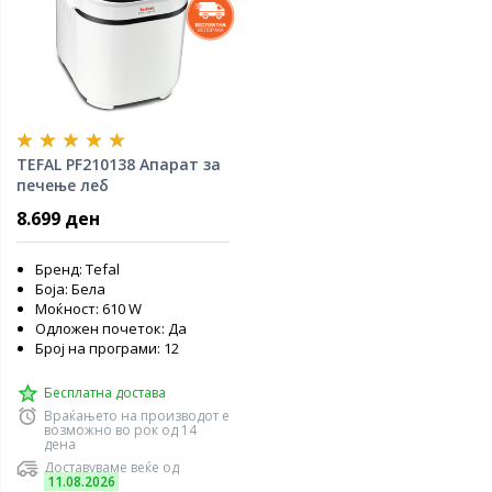
TEFAL PF210138 Апарат за
печење леб
8.699 ден
Бренд: Tefal
Боја: Бела
Моќност: 610 W
Одложен почеток: Да
Број на програми: 12
Бесплатна достава
Враќањето на производот е
возможно во рок од 14
дена
Доставуваме веќе од
11.08.2026