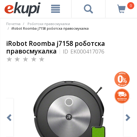
0
Почетна
Роботски правосмукалки
iRobot Roomba j7158 роботска правосмукалка
iRobot Roomba j7158 роботска
правосмукалка
ID
EK000417076