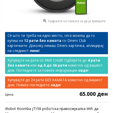
Задржете на сликата за да ја зумирате
Сѐ што ти треба на едно место, сега можеш да го
купиш на
12 рати без камата
со Diners Club
картичките. Доколку немаш DIners картичка, аплицирај
на следниот
линк
!
Купувајте на рати со Mint Credit! Одберете до
4 рати
без камата
или
од 6 до 36 рати
комотно од вашиот
дом. Погледнете за повеќе информации
овде
!
Купувајте до 24 рати БЕЗ КАМАТА комотно од вашиот
дом. Повеќе погледнете
овде
!
65.000 ден
Цена
iRobot Roomba j7158 роботска правосмукалка Wifi: да