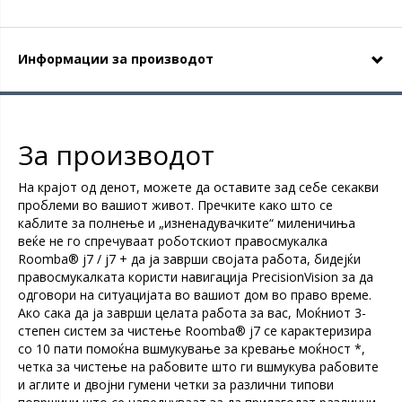
Информации за производот
За производот
На крајот од денот, можете да оставите зад себе секакви
проблеми во вашиот живот. Пречките како што се
каблите за полнење и „изненадувачките“ миленичиња
веќе не го спречуваат роботскиот правосмукалка
Roomba® j7 / j7 + да ја заврши својата работа, бидејќи
правосмукалката користи навигација PrecisionVision за да
одговори на ситуацијата во вашиот дом во право време.
Ако сака да ја заврши целата работа за вас, Моќниот 3-
степен систем за чистење Roomba® j7 се карактеризира
со 10 пати помоќна вшмукување за кревање моќност *,
четка за чистење на рабовите што ги вшмукува рабовите
и аглите и двојни гумени четки за различни типови