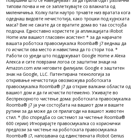
површини што се наведнуваат за да прилагодат различни
типови почва и не се заплеткувајте со влакната од
миленичиња. Колку пати наутро трчавте низ вратата кога
одеднаш видовте нечистотија, како трошки под кујнската
маса? Вие не сакате да се вратите дома во таа состојба
подоцна. Едноставно користете ја апликацијата iRobot
Home или вашиот гласовен асистент * за да нарачате
вашата роботска правосмукалка Roomba® j7 веднаш да
го исчисти ова место и навистина да го стори тоа. *
Работи со уреди што поддржуваат Google Home и Alexa
Алекса и сите поврзани логоа се заштитни знаци на
Amazon.com или неговите филијали. Google е заштитен
знак на Google, LLC. Патентирана технологија за
откривање нечистотија овозможува роботската
правосмукалка Roomba® j7 да открие валкани области од
вашиот дом и да ги исчисти потемелно. Уживајте во
беспрекорното чистење дома: роботската правосмукалка
Roomba® j7 ја учи состојбата на вашиот дом и вашите
рутини за да може да се прилагоди на вашиот животен
стил. * (Во споредба со системот за чистење Roomba®
600 серии) Игнорирајте правосмукалка со кориснички
предлози за чистење на роботската правосмукалка
Roomba® j7, напојувана од единствената iRobot Genius