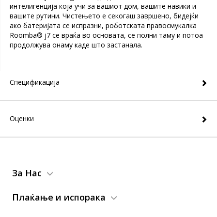
интелигенција која учи за вашиот дом, вашите навики и
вашите рутини. Чистењето е секогаш завршено, бидејќи
ако батеријата се испразни, роботската правосмукалка
Roomba® j7 се враќа во основата, се полни таму и потоа
продолжува онаму каде што застанала.
Спецификација
Оценки
За Нас
Плаќање и испорака