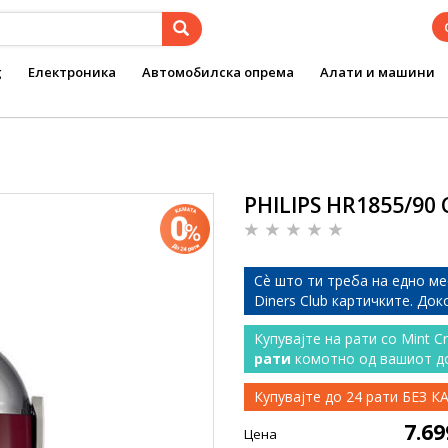
g
Електроника
Автомобилска опрема
Алати и машини
PHILIPS HR1855/90
Сѐ што ти треба на едно ме
Diners Club картичките. До
Купувајте на рати со Mint C
рати
комотно од вашиот д
Купувајте до 24 рати БЕЗ 
7.6
Цена