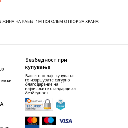
и
ЛЖИНА НА КАБЕЛ 1М ПОГОЛЕМ ОТВОР ЗА ХРАНА:
Безбедност при
купување
00
Вашето онлајн купување
го извршувате сигурно
чевски
благодарение на
највисоките стандарди за
безбедност.
А
донов