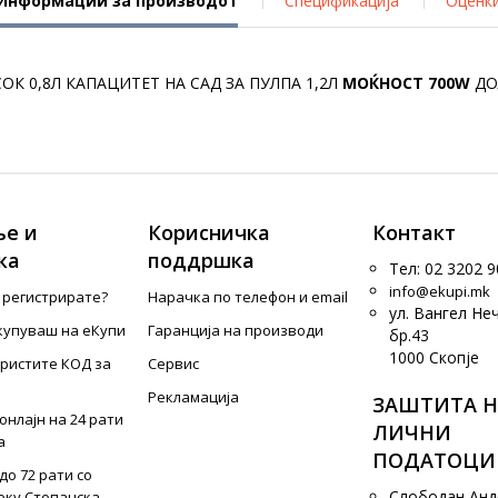
Информации за производот
Спецификација
Оценк
СОК 0,8Л КАПАЦИТЕТ НА САД ЗА ПУЛПА 1,2Л
МОЌНОСТ 700W
ДО
е и
Корисничка
Контакт
ка
поддршка
Тел: 02 3202 9
info@ekupi.mk
е регистрирате?
Нарачка по телефон и еmail
ул. Вангел Не
купуваш на еКупи
Гаранција на производи
бр.43
1000 Скопје
ористите КОД за
Сервис
Рекламација
ЗАШТИТА Н
онлајн на 24 рати
ЛИЧНИ
а
ПОДАТОЦИ
до 72 рати со
Слободан Ан
еку Стопанска