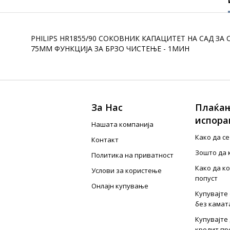
PHILIPS HR1855/90 СОКОВНИК КАПАЦИТЕТ НА САД ЗА 
75ММ ФУНКЦИЈА ЗА БРЗО ЧИСТЕЊЕ - 1МИН
За Нас
Плаќањ
испора
Нашата компанија
Како да с
Контакт
Зошто да 
Политика на приватност
Како да к
Услови за користење
попуст
Онлајн купување
Купувајте 
без камат
Купувајте 
кредит пр