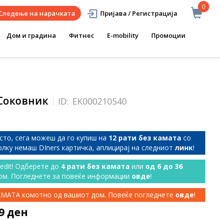
0
Следење на нарачката
Пријава / Регистрација
Дом и градина
Фитнес
E-mobility
Промоции
 Соковник
ID:
EK000210540
сто, сега можеш да го купиш на
12 рати без камата
со
колку немаш DIners картичка, аплицирај на следниот
линк
!
redit! Одберете до
4 рати без камата
или
од 6 до 36
ом. Погледнете за повеќе информации
овде
!
КАМАТА комотно од вашиот дом. Повеќе погледнете
овде
!
99 ден