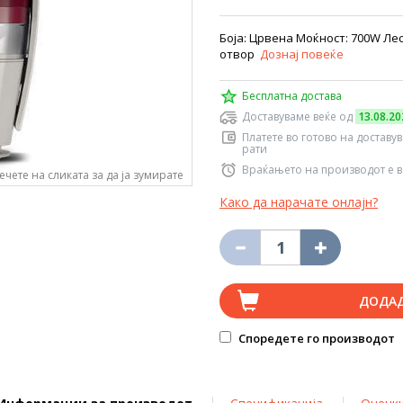
Боја: Црвена Моќност: 700W Лес
отвор
Дознај повеќе
Бесплатна достава
Доставуваме веќе од
13.08.20
Платете во готово на доставу
рати
Враќањето на производот е в
ечете на сликата за да ја зумирате
Како да нарачате онлајн?
ДОДА
Споредете го производот