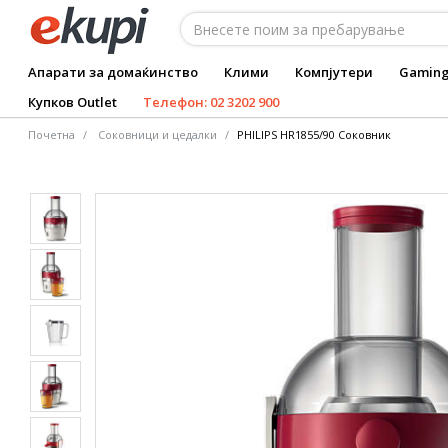
Апарати за домаќинство
Клими
Компјутери
Gamin
Купков Outlet
Телефон: 02 3202 900
Почетна
Соковници и цедалки
PHILIPS HR1855/90 Соковник