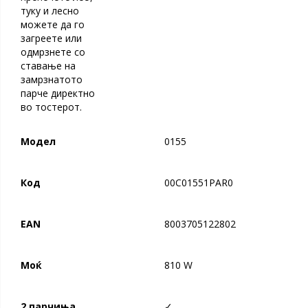
туку и лесно
можете да го
загреете или
одмрзнете со
ставање на
замрзнатото
парче директно
во тостерот.
Модел
0155
Код
00C01551PAR0
EAN
8003705122802
Моќ
810 W
2
парчиња
✓