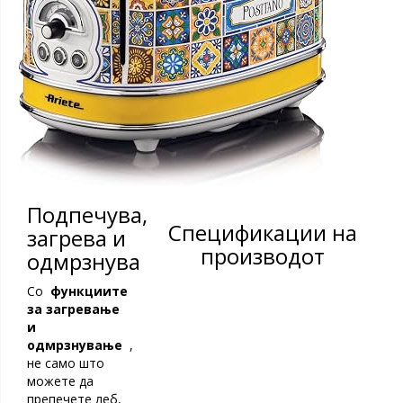
Подпечува,
Спецификации на
загрева и
производот
одмрзнува
Со
функциите
за загревање
и
одмрзнување
,
не само што
можете да
препечете леб,