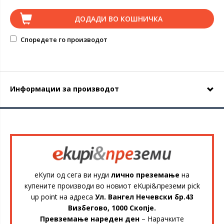
ДОДАДИ ВО КОШНИЧКА
Споредете го производот
Информации за производот
еКупи од сега ви нуди
лично преземање
на
купените производи во новиот eKupi&преземи pick
up point на адреса
Ул. Вангел Нечевски бр.43
Визбегово, 1000 Скопје.
Превземање нареден ден
– Нарачките