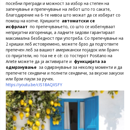
посебни прегради и можност за избор на степен на
запечување и препечување на лебот што го сакате,
благодарение на 6-те нивоа што можат да се изберат со
помош на копче. Кришките
автоматски се
исфрлаат
по препечувањето, со што се избегнуваат
непријатни изгореници, а ладните ѕидови гарантираат
максимална безбедност при употреба. Со препечување на
2 кришки леб истовремено, можете брзо да подготвите
препечен леб за вашиот американски појадок или бранч
со пријатели, но тоа не е сè: со тостерот Positano на
Ariete можете да ја активирате и
функцијата за
одмрзнување
за одмрзнување за неколку моменти и да
препечете сендвичи и полнети сендвичи, за вкусни закуски
или брзи паузи за ручек.
https://youtu.be/cIS18AQXSFY