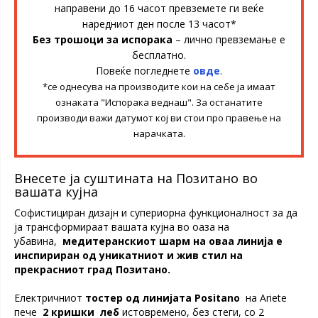
направени до 16 часот превземете ги веќе
наредниот ден после 13 часот*
Без трошоци за испорака
– лично превземање е
бесплатно.
Повеќе погледнете
овде
.
*се однесува на производите кои на себе ја имаат
ознаката "Испорака веднаш". За останатите
производи важи датумот кој ви стои про правење на
нарачката.
Внесете ја суштината на Позитано во
вашата кујна
Софистициран дизајн и супериорна функционалност за да
ја трансформираат вашата кујна во оаза на
убавина,
медитеранскиот шарм на оваа линија е
инспириран од уникатниот и жив стил на
прекрасниот град Позитано.
Електричниот
тостер од линијата Positano
на Ariete
пече
2 кришки
леб
истовремено, без стеги, со 2