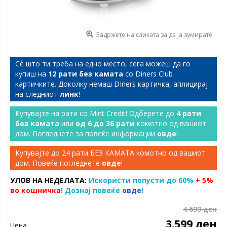
Задржете на сликата за да ја зумирате
Сѐ што ти треба на едно место, сега можеш да го
купиш на
12 рати без камата
со Diners Club
картичките. Доколку немаш DIners картичка, аплицирај
на следниот
линк
!
Купувајте на рати со Mint Credit! Одберете до
4 рати
без камата
или
од 6 до 36 рати
комотно од вашиот
дом. Погледнете за повеќе информации
овде
!
Купувајте до 24 рати БЕЗ КАМАТА комотно од вашиот
дом. Повеќе погледнете
овде
!
УЛОВ НА НЕДЕЛАТА:
Искористи попусти до 60%
+ 5%
во кошничка
! Дознај повеќе
овде
!
4.699 ден
3.599 ден
Цена