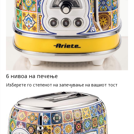
6 нивоа на печење
Изберете го степенот на запечување на вашиот тост