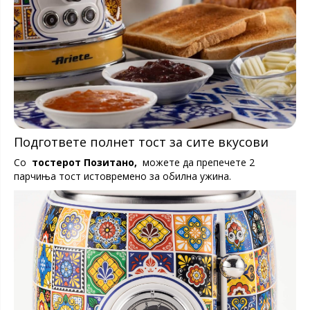
Подгответе полнет тост за сите вкусови
Со
тостерот Позитано,
можете да препечете 2
парчиња тост истовремено за обилна ужина.