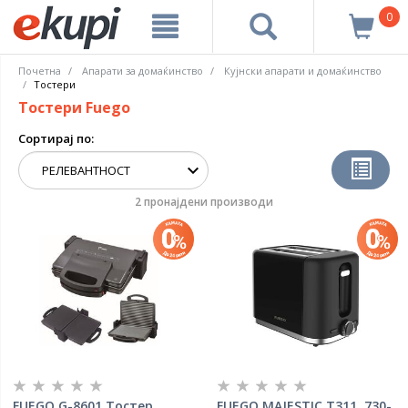
0
Почетна
Апарати за домаќинство
Кујнски апарати и домаќинство
Тостери
Тостери Fuego
Сортирај по:
2 пронајдени производи
FUEGO G-8601 Тостер
FUEGO MAJESTIC T311, 730-