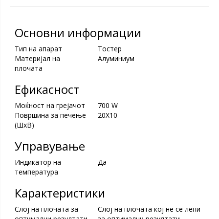
Основни информации
Тип на апарат
Тостер
Материјал на
Алуминиум
плочата
Ефикасност
Моќност на грејачот
700 W
Површина за печење
20X10
(ШxВ)
Управување
Индикатор на
Да
температура
Карактеристики
Слој на плочата за
Слој на плочата кој не се лепи
оптимални резултати
за оптимални резултати