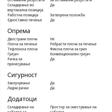
Складирање во
Да
вертикална позиција
Работна позиција
Затворена положба
Едноставно печење
Да
Опрема
Двострани плочи
Не
Плоча за печење
Ребрасти плочи за печење
Тефлонска плоча
Фиксна плоча за грил
Грејач
Конвенционален грејач
Рачка за
Да
пренесување
Сигурност
Заклучување
Да
Ладни рачки
Да
Додатоци
Складирање на
Простор за сместување на
кабелот за
кабелот