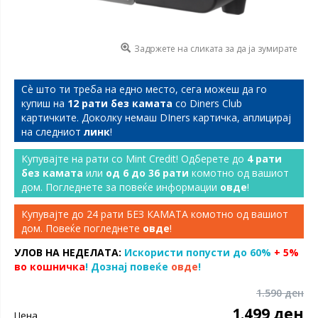
Задржете на сликата за да ја зумирате
Сѐ што ти треба на едно место, сега можеш да го
купиш на
12 рати без камата
со Diners Club
картичките. Доколку немаш DIners картичка, аплицирај
на следниот
линк
!
Купувајте на рати со Mint Credit! Одберете до
4 рати
без камата
или
од 6 до 36 рати
комотно од вашиот
дом. Погледнете за повеќе информации
овде
!
Купувајте до 24 рати БЕЗ КАМАТА комотно од вашиот
дом. Повеќе погледнете
овде
!
УЛОВ НА НЕДЕЛАТА:
Искористи попусти до 60%
+ 5%
во кошничка
! Дознај повеќе
овде
!
1.590 ден
1.499 ден
Цена