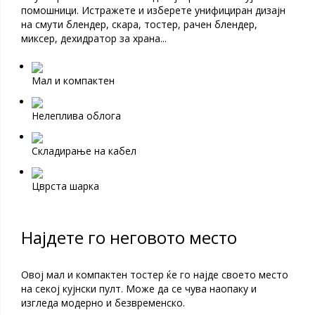
помошници. Истражете и изберете унифициран дизајн
на смути блендер, скара, тостер, рачен блендер,
миксер, дехидратор за храна...
Мал и компактен
Нелеплива облога
Складирање на кабел
Цврста шарка
Најдете го неговото место
Овој мал и компактен тостер ќе го најде своето место
на секој кујнски пулт. Може да се чува наопаку и
изгледа модерно и безвременско.