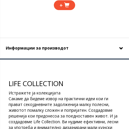
+
Информации за производот
LIFE COLLECTION
Истражете ја колекцијата
Сакаме да бидеме извор на практични идеи кои ги
прават секојдневните задолженија малку полесни,
животот помалку сложен и попријатен. Создадовме
решенија кои придонесоа за поедноставен живот. И ја
создадовме Life Collection. Ви нудиме ефективни, лесни
за употреба и внимателно дизајнирани мали кујнски