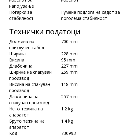
напојување
Ногарки за
Гумена подлога на садот за
стабилност
поголема стабилност
Технички податоци
Должина на
700 mm
приклучен кабел
Ширина
228 mm
Висина
95 mm
Длабочина
227 mm
Ширина на спакуван
259 mm
производ
Висина на спакуван
118 mm
производ
Длабочина на
257 mm
спакуван производ
Нето тежина на
1.2 kg
апаратот
Бруто тежина на
1.4 kg
апаратот
Код
730993