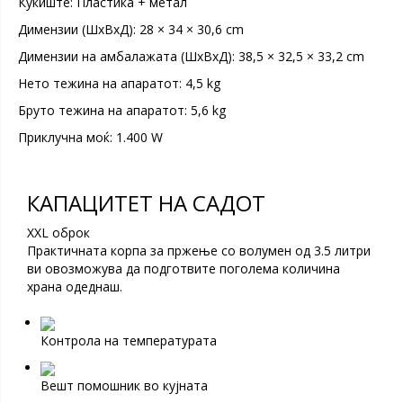
Куќиште: Пластика + метал
Димензии (ШxВxД): 28 × 34 × 30,6 cm
Димензии на амбалажата (ШxВxД): 38,5 × 32,5 × 33,2 cm
Нето тежина на апаратот: 4,5 kg
Бруто тежина на апаратот: 5,6 kg
Приклучна моќ: 1.400 W
КАПАЦИТЕТ НА САДОТ
XXL оброк
Практичната корпа за пржење со волумен од 3.5 литри
ви овозможува да подготвите поголема количина
храна одеднаш.
Контрола на температурата
Вешт помошник во кујната