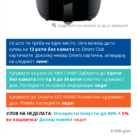
Задржете на сликата за да ја зумирате
Сѐ што ти треба на едно место, сега можеш да го
купиш на
12 рати без камата
со Diners Club
картичките. Доколку немаш DIners картичка, аплицирај
на следниот
линк
!
Купувајте на рати со Mint Credit! Одберете до
4 рати
без камата
или
од 6 до 36 рати
комотно од вашиот
дом. Погледнете за повеќе информации
овде
!
Купувајте до 24 рати БЕЗ КАМАТА комотно од вашиот
дом. Повеќе погледнете
овде
!
УЛОВ НА НЕДЕЛАТА:
Искористи попусти до 60%
+ 5%
во кошничка
! Дознај повеќе
овде
!
6.990 ден