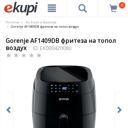
0
Почетна
Air Fryer и Фритези
Gorenje AF1409DB фритеза на топол воздух
Gorenje AF1409DB фритеза на топол
воздух
ID
EK000420080