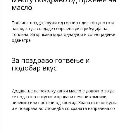
масло
Топлиот воздух кружи од горниот дел кон дното и
назад, за да создаде совршена дистрибуција на
топлина. За крцкава кора однадвор и сочно јадење
одвнатре.
За поздраво готвење и
подобар вкус
Додавање на неколку капки масло е доволно за да
се подготват вкусни и крцкави печени компири,
пилешко или прстени од кромид. Храната е повкусна
и е поздрава во споредба со храната направена со
големи количини на масло.