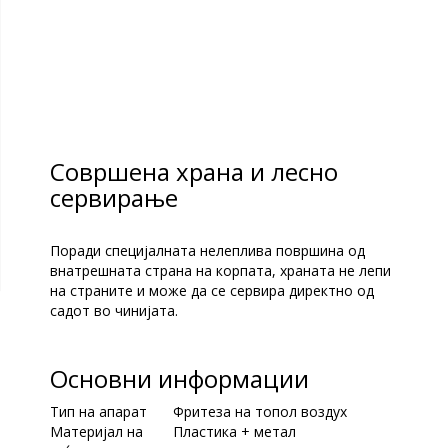
Совршена храна и лесно
Прецизно време со звучен
сервирање
сигнал
Поради специјалната нелеплива површина од
Сетирајте го времето на готвење според ваша
внатрешната страна на корпата, храната не лепи
желба. Тајмерот може да се сетира до 60 минути.
на страните и може да се сервира директно од
Пријатен звучен сигнал ви овозможува да знаете
садот во чинијата.
кога е готово јадењето.
Основни информации
Тип на апарат
Фритеза на топол воздух
Материјал на
Пластика + метал