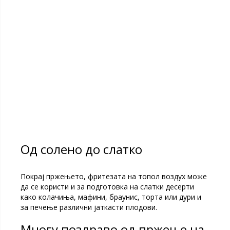
Од солено до слатко
Покрај пржењето, фритезата на топол воздух може
да се користи и за подготовка на слатки десерти
како колачиња, мафини, браунис, торта или дури и
за печење различни јаткасти плодови.
Многу поздраво од пржење на