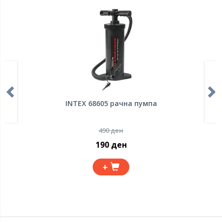
INTEX 68605 рачна пумпа
490 ден
190 ден
+