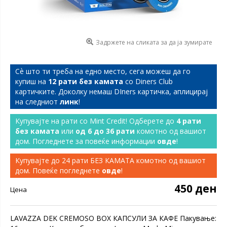
Задржете на сликата за да ја зумирате
Сѐ што ти треба на едно место, сега можеш да го
купиш на
12 рати без камата
со Diners Club
картичките. Доколку немаш DIners картичка, аплицирај
на следниот
линк
!
Купувајте на рати со Mint Credit! Одберете до
4 рати
без камата
или
од 6 до 36 рати
комотно од вашиот
дом. Погледнете за повеќе информации
овде
!
Купувајте до 24 рати БЕЗ КАМАТА комотно од вашиот
дом. Повеќе погледнете
овде
!
450 ден
Цена
LAVAZZA DEK CREMOSO BOX КАПСУЛИ ЗА КАФЕ Пакување: