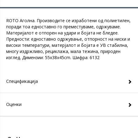
ROTO Аголна. Производите се изработени од полиетилен,
поради тоа едноставно го преместуваме, одржуваме.
Материјалот е отпорен на удари и бојата не бледее.
Предности: едноставно одржување, отпорност на ниски и
високи температури, матерјалот и бојата е УВ стабилна,
многу издржливо, рециклажа, мала тежина, природен
изглед. Димензии: 55x38x45cm. Шифра: 6132
Спецификација
Оценки