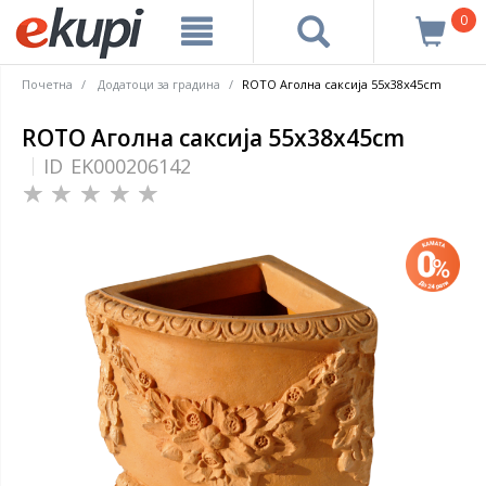
0
Почетна
Додатоци за градина
ROTO Аголна саксија 55x38x45cm
ROTO Аголна саксија 55x38x45cm
ID
EK000206142