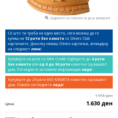
Задржете на сликата за да ја зумирате
Сѐ што ти треба на едно место, сега можеш да го
купиш на
12 рати без камата
со Diners Club
картичките. Доколку немаш DIners картичка, аплицирај
на следниот
линк
!
Купувајте на рати со Mint Credit! Одберете до
4 рати
без камата
или
од 6 до 36 рати
комотно од вашиот
дом. Погледнете за повеќе информации
овде
!
Купувајте до 24 рати БЕЗ КАМАТА комотно од вашиот
дом. Повеќе погледнете
овде
!
1.918 ден
1.630 ден
Цена