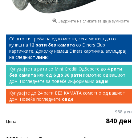
Задржете на сликата за да ја зумирате
Сѐ што ти треба на едно место, сега можеш да го
купиш на
12 рати без камата
со Diners Club
картичките. Доколку немаш DIners картичка, аплицирај
на следниот
линк
!
Купувајте на рати со Mint Credit! Одберете до
4 рати
без камата
или
од 6 до 36 рати
комотно од вашиот
дом. Погледнете за повеќе информации
овде
!
Купувајте до 24 рати БЕЗ КАМАТА комотно од вашиот
дом. Повеќе погледнете
овде
!
988 ден
840 ден
Цена