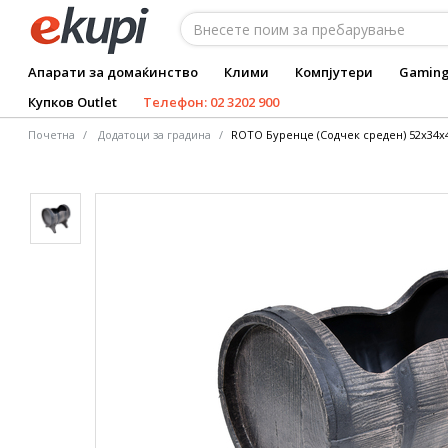
Апарати за домаќинство
Клими
Компјутери
Gamin
Купков Outlet
Телефон: 02 3202 900
Почетна
Додатоци за градина
ROTO Буренце (Содчек среден) 52x34