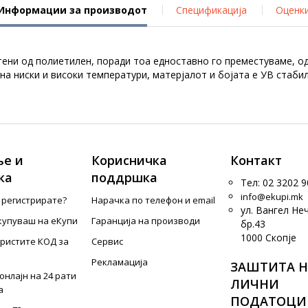
Информации за производот
Спецификација
Оценк
ени од полиетилен, поради тоа едноставно го преместуваме, од
а ниски и високи температури, матерјалот и бојата е УВ стаби
е и
Корисничка
Контакт
ка
поддршка
Тел: 02 3202 9
info@ekupi.mk
е регистрирате?
Нарачка по телефон и еmail
ул. Вангел Не
купуваш на еКупи
Гаранција на производи
бр.43
1000 Скопје
ористите КОД за
Сервис
Рекламација
ЗАШТИТА Н
онлајн на 24 рати
ЛИЧНИ
а
ПОДАТОЦИ