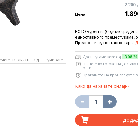
2.200
1.8
Цена
ROTO Буренце (Содчек среден).
едноставно го преместуваме, о
Предности: едноставно одр...
Д
Доставуваме веќе од
13.08.20
ечете на сликата за да ја зумирате
Платете во готово на доставу
рати
Враќањето на производот е в
Како да нарачате онлајн?
ДОДА