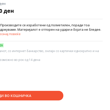
 ден
90 ден
 Производите се изработени од полиетилен, поради тоа
држуваме. Материјалот е отпорен на удари и бојата не бледее.
ознај повеќе
26
вачот, со интернет банкарство, онлајн со картички еднократно и на
озможно во рок од 14 дена
ДИ ВО КОШНИЧКА