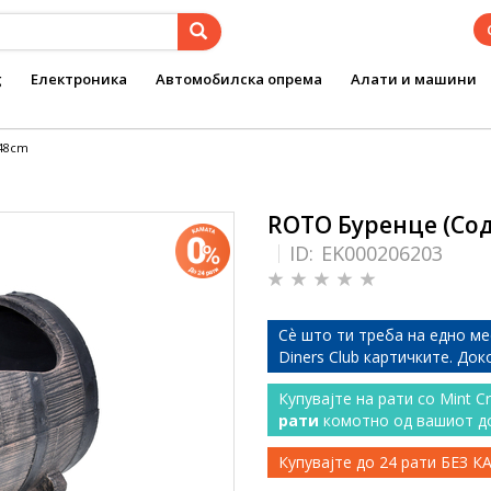
g
Електроника
Автомобилска опрема
Алати и машини
x48cm
ROTO Буренце (Сод
ID:
EK000206203
Сѐ што ти треба на едно ме
Diners Club картичките. До
Купувајте на рати со Mint C
рати
комотно од вашиот д
Купувајте до 24 рати БЕЗ 