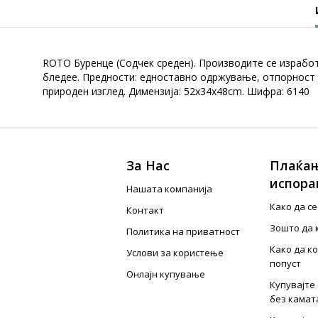
ROTO Буренце (Содчек среден). Производите се изработ
бледее. Предности: едноставно одржување, отпорност н
природен изглед. Димензија: 52x34x48cm. Шифра: 6140
За Нас
Плаќањ
испора
Нашата компанија
Како да с
Контакт
Зошто да 
Политика на приватност
Како да к
Услови за користење
попуст
Онлајн купување
Купувајте 
без камат