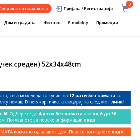
0
Следење на нарачката
Пријава / Регистрација
Дом и градина
Фитнес
E-mobility
Промоции
чек среден) 52x34x48cm
сто, сега можеш да го купиш на
12 рати без камата
со
колку немаш DIners картичка, аплицирај на следниот
линк
!
redit! Одберете до
4 рати без камата
или
од 6 до 36
ом. Погледнете за повеќе информации
овде
!
КАМАТА комотно од вашиот дом. Повеќе погледнете
овде
!