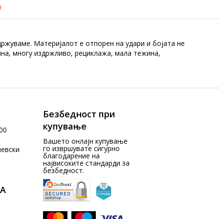
и
ржуваме. Материјалот е отпорен на удари и бојата не
лна, многу издржливо, рециклажа, мала тежина,
Безбедност при
купување
00
Вашето онлајн купување
го извршувате сигурно
чевски
благодарение на
највисоките стандарди за
безбедност.
А