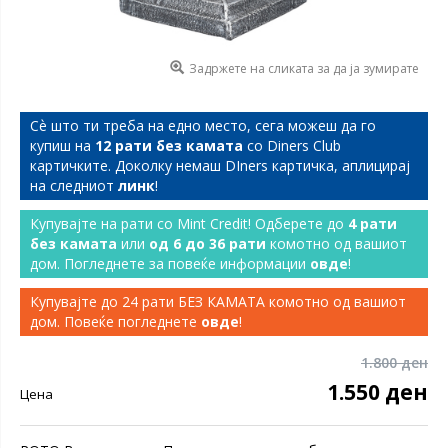
Задржете на сликата за да ја зумирате
Сѐ што ти треба на едно место, сега можеш да го
купиш на
12 рати без камата
со Diners Club
картичките. Доколку немаш DIners картичка, аплицирај
на следниот
линк
!
Купувајте на рати со Mint Credit! Одберете до
4 рати
без камата
или
од 6 до 36 рати
комотно од вашиот
дом. Погледнете за повеќе информации
овде
!
Купувајте до 24 рати БЕЗ КАМАТА комотно од вашиот
дом. Повеќе погледнете
овде
!
1.800 ден
1.550 ден
Цена