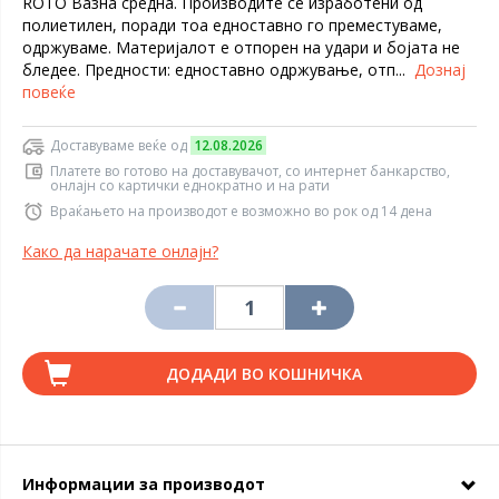
ROTO Вазна средна. Производите се изработени од
полиетилен, поради тоа едноставно го преместуваме,
одржуваме. Материјалот е отпорен на удари и бојата не
бледее. Предности: едноставно одржување, отп...
Дознај
повеќе
Доставуваме веќе од
12.08.2026
Платете во готово на доставувачот, со интернет банкарство,
онлајн со картички еднократно и на рати
Враќањето на производот е возможно во рок од 14 дена
Како да нарачате онлајн?
ДОДАДИ ВО КОШНИЧКА
Информации за производот