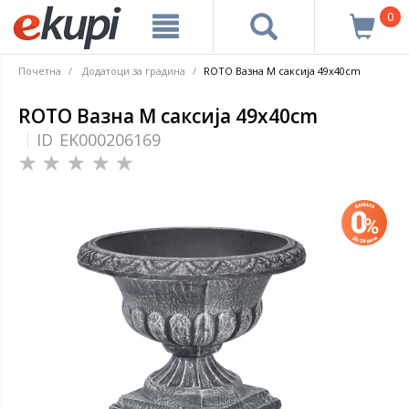
0
Почетна
Додатоци за градина
ROTO Вазна M саксија 49x40cm
ROTO Вазна M саксија 49x40cm
ID
EK000206169