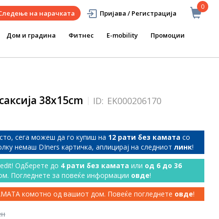
0
Следење на нарачката
Пријава / Регистрација
Дом и градина
Фитнес
E-mobility
Промоции
саксија 38x15cm
ID:
EK000206170
сто, сега можеш да го купиш на
12 рати без камата
со
колку немаш DIners картичка, аплицирај на следниот
линк
!
redit! Одберете до
4 рати без камата
или
од 6 до 36
ом. Погледнете за повеќе информации
овде
!
КАМАТА комотно од вашиот дом. Повеќе погледнете
овде
!
ен