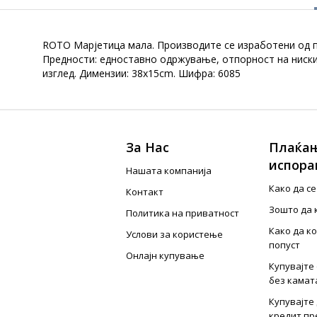
ROTO Марјетица мала. Производите се изработени од п
Предности: едноставно одржување, отпорност на ниски 
изглед. Димензии: 38x15cm. Шифра: 6085
За Нас
Плаќањ
испора
Нашата компанија
Како да с
Контакт
Зошто да 
Политика на приватност
Како да к
Услови за користење
попуст
Онлајн купување
Купувајте 
без камат
Купувајте 
кредит пр