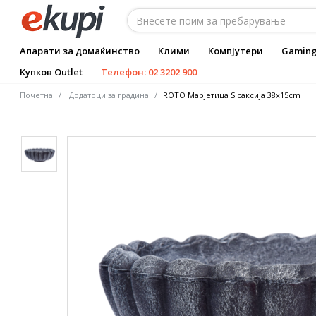
Апарати за домаќинство
Клими
Компјутери
Gamin
Купков Outlet
Телефон: 02 3202 900
Почетна
Додатоци за градина
ROTO Марјетица S саксија 38x15cm