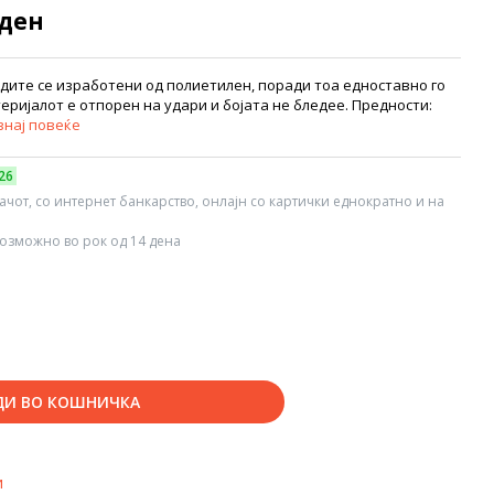
 ден
дите се изработени од полиетилен, поради тоа едноставно го
ријалот е отпорен на удари и бојата не бледее. Предности:
знај повеќе
26
вачот, со интернет банкарство, онлајн со картички еднократно и на
озможно во рок од 14 дена
ДИ ВО КОШНИЧКА
и