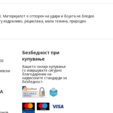
 Материјалот е отпорен на удари и бојата не бледее.
гу издржливо, рециклажа, мала тежина, природен
Безбедност при
купување
00
Вашето онлајн купување
го извршувате сигурно
чевски
благодарение на
највисоките стандарди за
безбедност.
А
донов