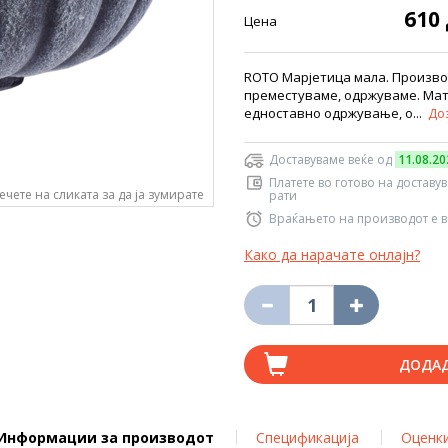
610
Цена
ROTO Марјетица мала. Произво
преместуваме, одржуваме. Мате
едноставно одржување, о...
До
Доставуваме веќе од
11.08.20
Платете во готово на доставу
ечете на сликата за да ја зумирате
рати
Враќањето на производот е в
Како да нарачате онлајн?
ДОДА
Информации за производот
Спецификација
Оценк