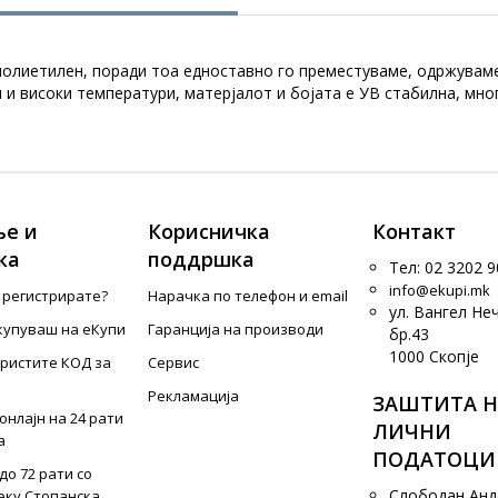
олиетилен, поради тоа едноставно го преместуваме, одржуваме.
и високи температури, матерјалот и бојата е УВ стабилна, мно
е и
Корисничка
Контакт
ка
поддршка
Тел: 02 3202 9
info@ekupi.mk
е регистрирате?
Нарачка по телефон и еmail
ул. Вангел Не
купуваш на еКупи
Гаранција на производи
бр.43
1000 Скопје
ористите КОД за
Сервис
Рекламација
ЗАШТИТА Н
онлајн на 24 рати
ЛИЧНИ
а
ПОДАТОЦИ
до 72 рати со
Слободан Ан
еку Стопанска