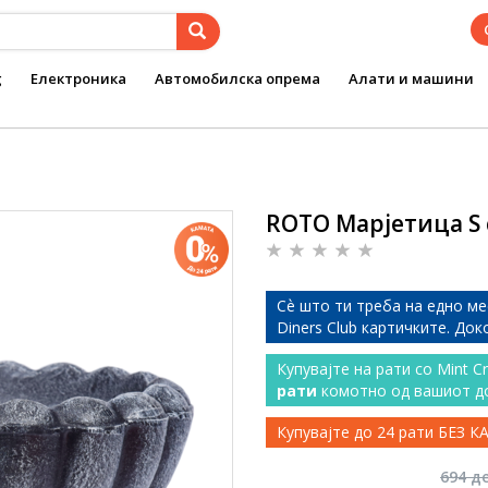
g
Електроника
Автомобилска опрема
Алати и машини
ROTO Марјетица S 
Сѐ што ти треба на едно ме
Diners Club картичките. До
Купувајте на рати со Mint C
рати
комотно од вашиот д
Купувајте до 24 рати БЕЗ 
694 д