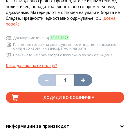
ROTO Модерно средно. Производите се изработени од
полиетилен, поради тоа едноставно го преместуваме,
одржуваме. Материјалот е отпорен на удари и бојата не
бледее. Предности: едноставно одржување, о...
Дознај
повеќе
Доставуваме веќе од
13.08.2026
Платете во готово на доставувачот, со интернет банкарство,
онлајн со картички еднократно и на рати
Враќањето на производот е возможно во рок од 14 дена
Како да нарачате онлајн?
ДОДАДИ ВО КОШНИЧКА
Информации за производот