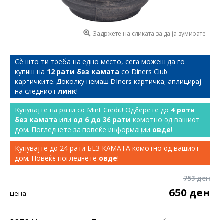
Задржете на сликата за да ја зумирате
Сѐ што ти треба на едно место, сега можеш да го
купиш на
12 рати без камата
со Diners Club
картичките. Доколку немаш DIners картичка, аплицирај
на следниот
линк
!
Купувајте на рати со Mint Credit! Одберете до
4 рати
без камата
или
од 6 до 36 рати
комотно од вашиот
дом. Погледнете за повеќе информации
овде
!
Купувајте до 24 рати БЕЗ КАМАТА комотно од вашиот
дом. Повеќе погледнете
овде
!
753 ден
650 ден
Цена