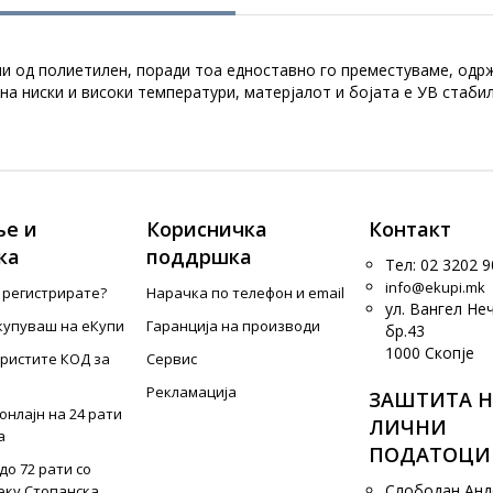
и од полиетилен, поради тоа едноставно го преместуваме, одрж
а ниски и високи температури, матерјалот и бојата е УВ стаби
е и
Корисничка
Контакт
ка
поддршка
Тел: 02 3202 9
info@ekupi.mk
е регистрирате?
Нарачка по телефон и еmail
ул. Вангел Не
купуваш на еКупи
Гаранција на производи
бр.43
1000 Скопје
ористите КОД за
Сервис
Рекламација
ЗАШТИТА Н
онлајн на 24 рати
ЛИЧНИ
а
ПОДАТОЦИ
до 72 рати со
Слободан Ан
еку Стопанска