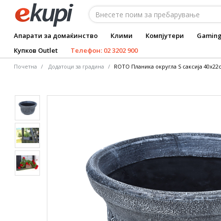
Апарати за домаќинство
Клими
Компјутери
Gamin
Купков Outlet
Телефон: 02 3202 900
Почетна
Додатоци за градина
ROTO Планика округла S саксија 40x22