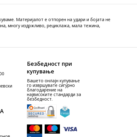
уваме. Материјалот е отпорен на удари и бојата не
лна, многу издржливо, рециклажа, мала тежина,
Безбедност при
купување
00
Вашето онлајн купување
го извршувате сигурно
чевски
благодарение на
највисоките стандарди за
безбедност.
А
донов