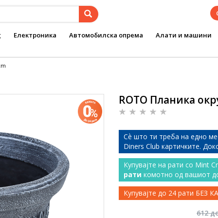
g
Електроника
Автомобилска опрема
Алати и машини
cm
ROTO Планика окру
Сѐ што ти треба на едно ме
Diners Club картичките. До
Купувајте на рати со Mint C
рати
комотно од вашиот д
Купувајте до 24 рати БЕЗ 
612 д