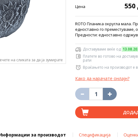
550
Цена
ROTO Планика округла мала. П
едноставно го преместуваме, о
Предности: едноставно одржув
Доставуваме веќе од
13.08.20
Платете во готово на доставу
ечете на сликата за да ја зумирате
рати
Враќањето на производот е в
Како да нарачате онлајн?
ДОДА
Информации за производот
Спецификација
Оценк