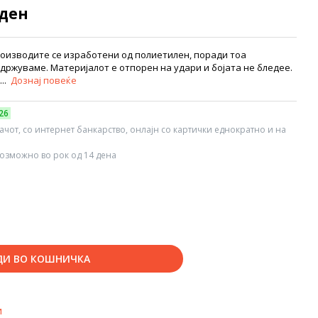
 ден
роизводите се изработени од полиетилен, поради тоа
држуваме. Материјалот е отпорен на удари и бојата не бледее.
...
Дознај повеќе
26
вачот, со интернет банкарство, онлајн со картички еднократно и на
озможно во рок од 14 дена
ДИ ВО КОШНИЧКА
и