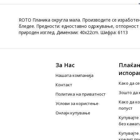
ROTO Планика округла мала. Производите се изработен
бледее. Предности: едноставно одржување, отпорност н
природен изглед. Димензии: 40x22cm. Шифра: 6113
За Нас
Плаќањ
испора
Нашата компанија
Како да с
Контакт
Зошто да 
Политика на приватност
Како да к
Услови за користење
попуст
Онлајн купување
Купувајте 
без камат
Купувајте 
кредит пр