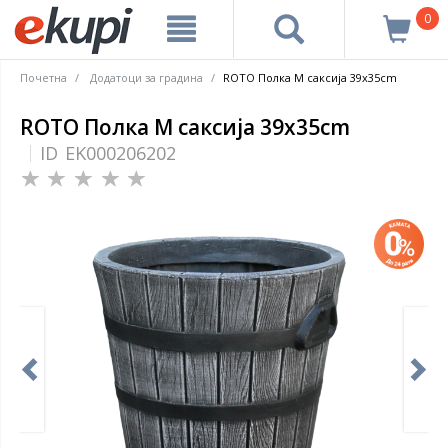
0
Почетна
Додатоци за градина
ROTO Полка M саксија 39x35cm
ROTO Полка M саксија 39x35cm
ID
EK000206202