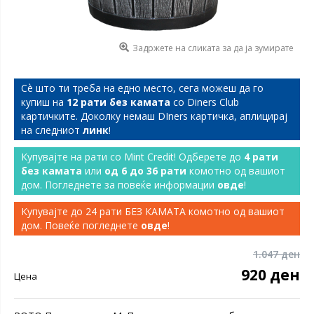
Задржете на сликата за да ја зумирате
Сѐ што ти треба на едно место, сега можеш да го
купиш на
12 рати без камата
со Diners Club
картичките. Доколку немаш DIners картичка, аплицирај
на следниот
линк
!
Купувајте на рати со Mint Credit! Одберете до
4 рати
без камата
или
од 6 до 36 рати
комотно од вашиот
дом. Погледнете за повеќе информации
овде
!
Купувајте до 24 рати БЕЗ КАМАТА комотно од вашиот
дом. Повеќе погледнете
овде
!
1.047 ден
920 ден
Цена