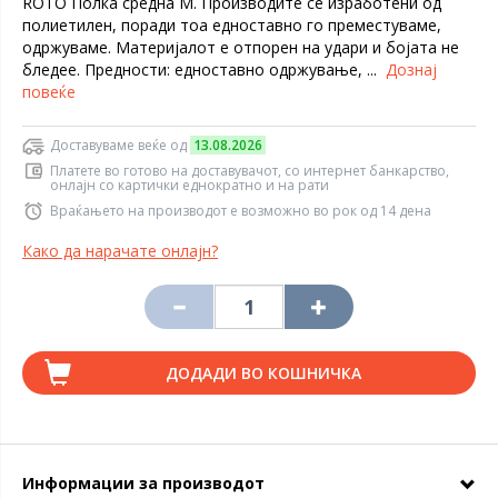
ROTO Полка средна M. Производите се изработени од
полиетилен, поради тоа едноставно го преместуваме,
одржуваме. Материјалот е отпорен на удари и бојата не
бледее. Предности: едноставно одржување, ...
Дознај
повеќе
Доставуваме веќе од
13.08.2026
Платете во готово на доставувачот, со интернет банкарство,
онлајн со картички еднократно и на рати
Враќањето на производот е возможно во рок од 14 дена
Како да нарачате онлајн?
ДОДАДИ ВО КОШНИЧКА
Информации за производот