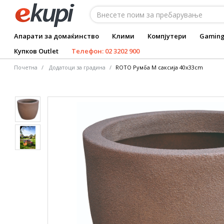
Апарати за домаќинство
Клими
Компјутери
Gamin
Купков Outlet
Телефон: 02 3202 900
Почетна
Додатоци за градина
ROTO Румба M саксија 40x33cm