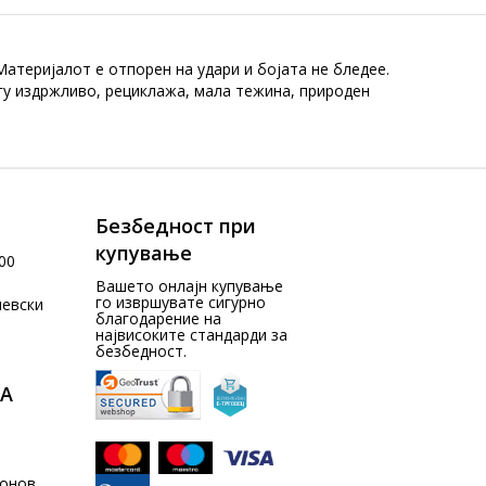
атеријалот е отпорен на удари и бојата не бледее.
гу издржливо, рециклажа, мала тежина, природен
Безбедност при
купување
00
Вашето онлајн купување
го извршувате сигурно
чевски
благодарение на
највисоките стандарди за
безбедност.
А
донов