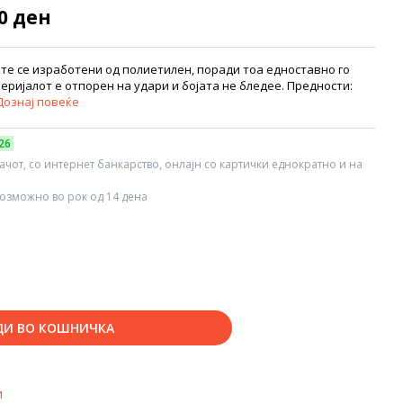
50 ден
те се изработени од полиетилен, поради тоа едноставно го
ријалот е отпорен на удари и бојата не бледее. Предности:
Дознај повеќе
26
вачот, со интернет банкарство, онлајн со картички еднократно и на
озможно во рок од 14 дена
ДИ ВО КОШНИЧКА
и