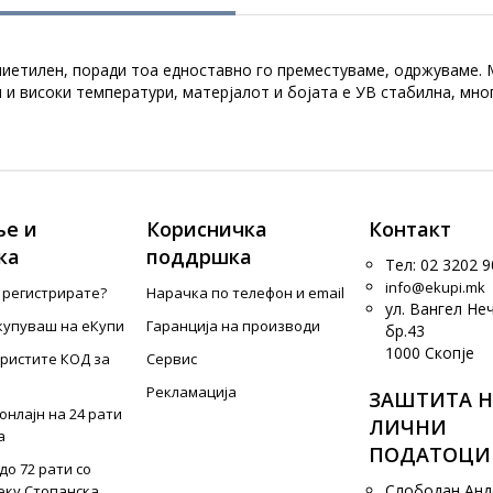
иетилен, поради тоа едноставно го преместуваме, одржуваме. М
и високи температури, матерјалот и бојата е УВ стабилна, мно
е и
Корисничка
Контакт
ка
поддршка
Тел: 02 3202 9
info@ekupi.mk
е регистрирате?
Нарачка по телефон и еmail
ул. Вангел Не
купуваш на еКупи
Гаранција на производи
бр.43
1000 Скопје
ористите КОД за
Сервис
Рекламација
ЗАШТИТА Н
онлајн на 24 рати
ЛИЧНИ
а
ПОДАТОЦИ
до 72 рати со
Слободан Ан
еку Стопанска