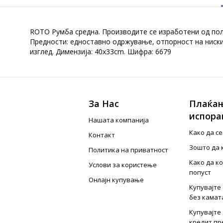
ROTO Румба средна. Производите се изработени од пол
Предности: едноставно одржување, отпорност на ниски 
изглед. Димензија: 40x33cm. Шифра: 6679
За Нас
Плаќањ
испора
Нашата компанија
Како да с
Контакт
Зошто да 
Политика на приватност
Како да к
Услови за користење
попуст
Онлајн купување
Купувајте 
без камат
Купувајте 
кредит пр