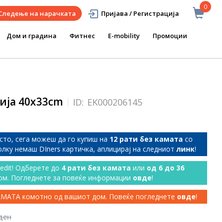
0
Следење на нарачката
Пријава / Регистрација
Дом и градина
Фитнес
E-mobility
Промоции
ија 40x33cm
ID:
EK000206145
сто, сега можеш да го купиш на
12 рати без камата
со
колку немаш DIners картичка, аплицирај на следниот
линк
!
redit! Одберете до
4 рати без камата
или
од 6 до 36
ом. Погледнете за повеќе информации
овде
!
КАМАТА комотно од вашиот дом. Повеќе погледнете
овде
!
 ден