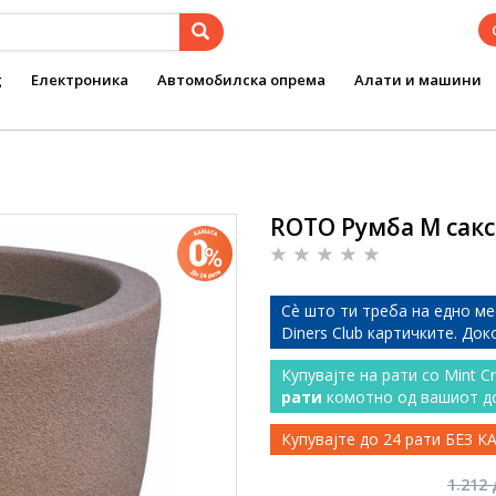
g
Електроника
Автомобилска опрема
Алати и машини
ROTO Румба M сакс
Сѐ што ти треба на едно ме
Diners Club картичките. До
Купувајте на рати со Mint C
рати
комотно од вашиот д
Купувајте до 24 рати БЕЗ 
1.212