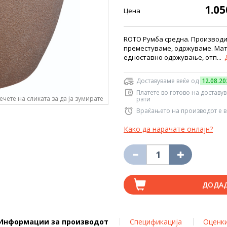
1.0
Цена
ROTO Румба средна. Производи
преместуваме, одржуваме. Мате
едноставно одржување, отп...
Доставуваме веќе од
12.08.20
Платете во готово на доставу
ечете на сликата за да ја зумирате
рати
Враќањето на производот е в
Како да нарачате онлајн?
ДОДА
Информации за производот
Спецификација
Оценк