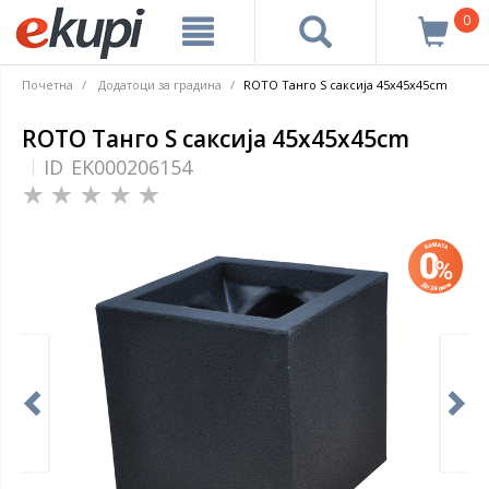
0
Почетна
Додатоци за градина
ROTO Танго S саксија 45x45x45cm
ROTO Танго S саксија 45x45x45cm
ID
EK000206154