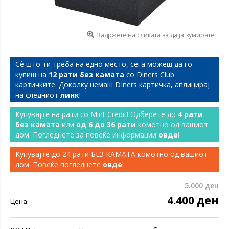
Задржете на сликата за да ја зумирате
Сѐ што ти треба на едно место, сега можеш да го
купиш на
12 рати без камата
со Diners Club
картичките. Доколку немаш DIners картичка, аплицирај
на следниот
линк
!
Купувајте на рати со Mint Credit! Одберете до
4 рати
без камата
или
од 6 до 36 рати
комотно од вашиот
дом. Погледнете за повеќе информации
овде
!
Купувајте до 24 рати БЕЗ КАМАТА комотно од вашиот
дом. Повеќе погледнете
овде
!
5.000 ден
4.400 ден
Цена