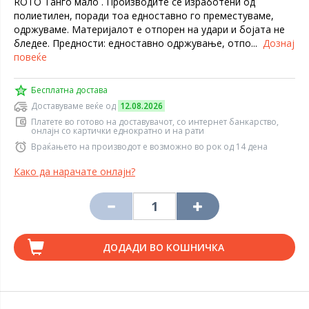
ROTO Танго мало . Производите се изработени од
полиетилен, поради тоа едноставно го преместуваме,
одржуваме. Материјалот е отпорен на удари и бојата не
бледее. Предности: едноставно одржување, отпо...
Дознај
повеќе
Бесплатна достава
Доставуваме веќе од
12.08.2026
Платете во готово на доставувачот, со интернет банкарство,
онлајн со картички еднократно и на рати
Враќањето на производот е возможно во рок од 14 дена
Како да нарачате онлајн?
ДОДАДИ ВО КОШНИЧКА